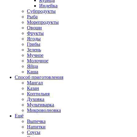
Курица
Индейка
Субпродукты
Рыба
Морепродукты
Овощи
Фрукты
Ягоды
Грибы
Зелень
Мучное
Молочное
Яйца
Каша
Способ приготовления
Мангал
Казан
Коптильня
Духовка
Мультиварка
Микроволновка
Ещё
Выпечка
Напитки
Соусы