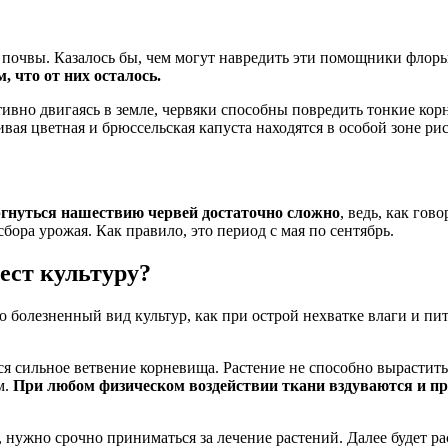
 почвы. Казалось бы, чем могут навредить эти помощники флоры
 что от них осталось.
вно двигаясь в земле, червяки способны повредить тонкие корн
ая цветная и брюссельская капуста находятся в особой зоне рис
ргнуться нашествию червей достаточно сложно
, ведь, как го
сбора урожая. Как правило, это период с мая по сентябрь.
 ест культуру?
 болезненный вид культур, как при острой нехватке влаги и пи
ся сильное ветвение корневища. Растение не способно вырастит
м.
При любом физическом воздействии ткани вздуваются и п
нужно срочно приниматься за лечение растений. Далее будет рас