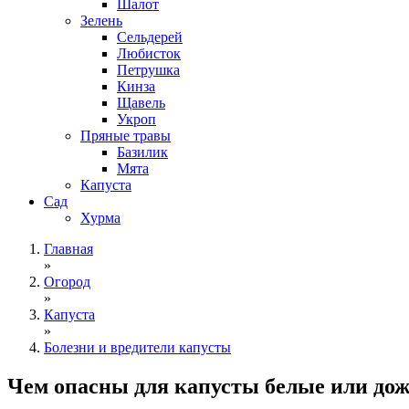
Шалот
Зелень
Сельдерей
Любисток
Петрушка
Кинза
Щавель
Укроп
Пряные травы
Базилик
Мята
Капуста
Сад
Хурма
Главная
»
Огород
»
Капуста
»
Болезни и вредители капусты
Чем опасны для капусты белые или дож