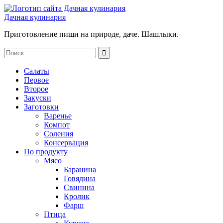
Дачная кулинария
Приготовление пищи на природе, даче. Шашлыки.
Салаты
Первое
Второе
Закуски
Заготовки
Варенье
Компот
Соления
Консервация
По продукту
Мясо
Баранина
Говядина
Свинина
Кролик
Фарш
Птица