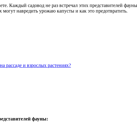
те. Каждый садовод не раз встречал этих представителей фауны 
х могут навредить урожаю капусты и как это предотвратить.
а рассаде и взрослых растениях?
редставителей фауны: