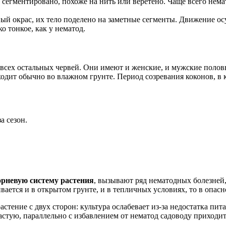
не сегментировано, похоже на нить или веретено. Чаще всего нем
ный окрас, их тело поделено на заметные сегменты. Движение о
о тонкое, как у нематод.
 всех остальных червей. Они имеют и женские, и мужские полов
дит обычно во влажном грунте. Период созревания коконов, в к
а сезон.
рневую систему растения
, вызывают ряд нематодных болезней,
ется и в открытом грунте, и в тепличных условиях, то в опасно
астение с двух сторон: культура ослабевает из-за недостатка п
астую, параллельно с избавлением от нематод садоводу приходитс