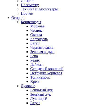
Специи
На заметку
Техника и Аксессуары
Прочее
Огород
Корнеплоды
Морковь
Чеснок
Свекла
Картофель
Батат
Черная редька
Зеленая редька
Репа
Редис
Дайкон
Сельдерей корневой
Петрушка корневая
Топинамбур
Хрен
Луковые
Репчатый лук
Зеленый лук
Лук порей
Батун