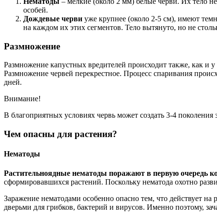
Нематоды
– мелкие (около 2 мм) белые черви. Их тело 
особей.
Дождевые черви
уже крупнее (около 2-5 см), имеют тем
на каждом их этих сегментов. Тело вытянуто, но не стольк
Размножение
Размножение капустных вредителей происходит также, как и у
Размножение червей перекрестное. Процесс спаривания происхо
дней.
Внимание!
В благоприятных условиях червь может создать 3-4 поколения з
Чем опасны для растения?
Нематоды
Растительноядные нематоды поражают в первую очередь ко
сформировавшихся растений. Поскольку нематода охотно развива
Заражение нематодами особенно опасно тем, что действует на р
дверьми для грибков, бактерий и вирусов. Именно поэтому, зач