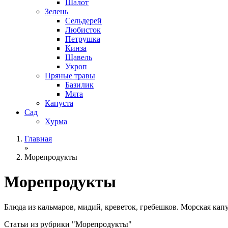
Шалот
Зелень
Сельдерей
Любисток
Петрушка
Кинза
Щавель
Укроп
Пряные травы
Базилик
Мята
Капуста
Сад
Хурма
Главная
»
Морепродукты
Морепродукты
Блюда из кальмаров, мидий, креветок, гребешков. Морская капу
Статьи из рубрики "Морепродукты"