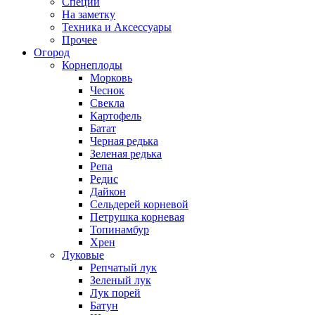
Специи
На заметку
Техника и Аксессуары
Прочее
Огород
Корнеплоды
Морковь
Чеснок
Свекла
Картофель
Батат
Черная редька
Зеленая редька
Репа
Редис
Дайкон
Сельдерей корневой
Петрушка корневая
Топинамбур
Хрен
Луковые
Репчатый лук
Зеленый лук
Лук порей
Батун