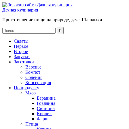
Дачная кулинария
Приготовление пищи на природе, даче. Шашлыки.
Салаты
Первое
Второе
Закуски
Заготовки
Варенье
Компот
Соления
Консервация
По продукту
Мясо
Баранина
Говядина
Свинина
Кролик
Фарш
Птица