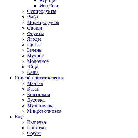
Курица
Индейка
Субпродукты
Рыба
Морепродукты
Овощи
Фрукты
Ягоды
Грибы
Зелень
Мучное
Молочное
Яйца
Каша
Способ приготовления
Мангал
Казан
Коптильня
Духовка
Мультиварка
Микроволновка
Ещё
Выпечка
Напитки
Соусы