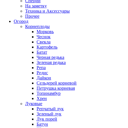
Специи
На заметку
Техника и Аксессуары
Прочее
Огород
Корнеплоды
Морковь
Чеснок
Свекла
Картофель
Батат
Черная редька
Зеленая редька
Репа
Редис
Дайкон
Сельдерей корневой
Петрушка корневая
Топинамбур
Хрен
Луковые
Репчатый лук
Зеленый лук
Лук порей
Батун