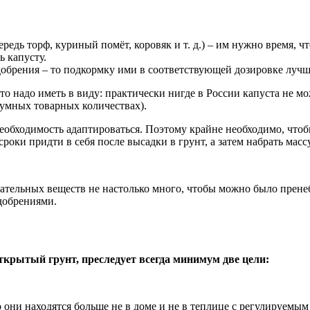
едь торф, куриный помёт, коровяк и т. д.) – им нужно время, чт
ь капусту.
брения – то подкормку ими в соответствующей дозировке лучше 
о надо иметь в виду: практически нигде в России капуста не мо
зумных товарных количествах).
 необходимость адаптироваться. Поэтому крайне необходимо, чт
оки придти в себя после высадки в грунт, а затем набрать массу
тельных веществ не настолько много, чтобы можно было пренеб
добрениями.
ткрытый грунт, преследует всегда минимум две цели:
о они находятся больше не в доме и не в теплице с регулируем