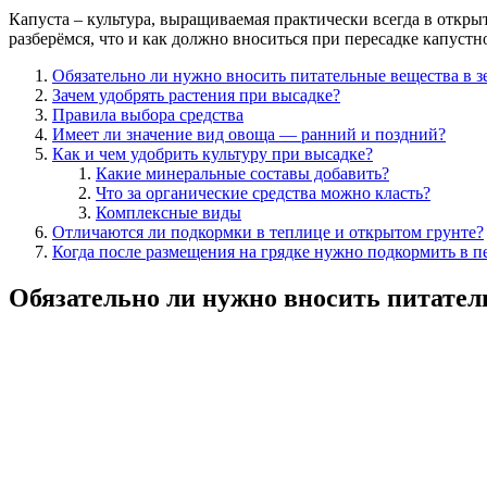
Капуста – культура, выращиваемая практически всегда в откры
разберёмся, что и как должно вноситься при пересадке капустн
Обязательно ли нужно вносить питательные вещества в зе
Зачем удобрять растения при высадке?
Правила выбора средства
Имеет ли значение вид овоща — ранний и поздний?
Как и чем удобрить культуру при высадке?
Какие минеральные составы добавить?
Что за органические средства можно класть?
Комплексные виды
Отличаются ли подкормки в теплице и открытом грунте?
Когда после размещения на грядке нужно подкормить в п
Обязательно ли нужно вносить питател