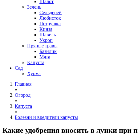
Шалот
Зелень
Сельдерей
Любисток
Петрушка
Кинза
Щавель
Укроп
Пряные травы
Базилик
Мята
Капуста
Сад
Хурма
Главная
»
Огород
»
Капуста
»
Болезни и вредители капусты
Какие удобрения вносить в лунки при п