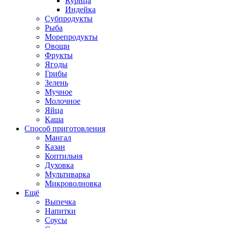
Курица
Индейка
Субпродукты
Рыба
Морепродукты
Овощи
Фрукты
Ягоды
Грибы
Зелень
Мучное
Молочное
Яйца
Каша
Способ приготовления
Мангал
Казан
Коптильня
Духовка
Мультиварка
Микроволновка
Ещё
Выпечка
Напитки
Соусы