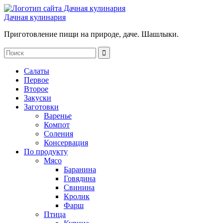
Дачная кулинария
Приготовление пищи на природе, даче. Шашлыки.
Салаты
Первое
Второе
Закуски
Заготовки
Варенье
Компот
Соления
Консервация
По продукту
Мясо
Баранина
Говядина
Свинина
Кролик
Фарш
Птица