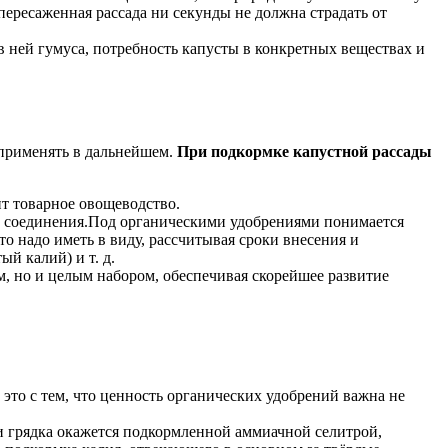
пересаженная рассада ни секунды не должна страдать от
 в ней гумуса, потребность капусты в конкретных веществах и
 применять в дальнейшем.
При подкормке капустной рассады
ит товарное овощеводство.
ные соединения.Под органическими удобрениями понимается
то надо иметь в виду, рассчитывая сроки внесения и
й калий) и т. д.
м, но и целым набором, обеспечивая скорейшее развитие
 это с тем, что ценность органических удобрений важна не
ли грядка окажется подкормленной аммиачной селитрой,