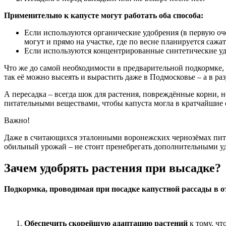
Применительно к капусте могут работать оба способа:
Если используются органические удобрения (в первую очер
могут и прямо на участке, где по весне планируется сажат
Если используются концентрированные синтетические удо
Что же до самой необходимости в предварительной подкормке, т
так её можно высеять и вырастить даже в Подмосковье – а в ра
А пересадка – всегда шок для растения, повреждённые корни,
питательными веществами, чтобы капуста могла в кратчайшие ср
Важно!
Даже в считающихся эталонными воронежских чернозёмах пита
обильный урожай – не стоит пренебрегать дополнительными у
Зачем удобрять растения при высадке?
Подкормка, проводимая при посадке капустной рассады в о
Обеспечить скорейшую адаптацию растений
к тому, чт