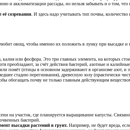
ю и акклиматизации рассады, но нельзя забывать и о том, что 
 её созревания
. И здесь надо учитывать тип почвы, количество
 любит овощ, чтобы именно их положить в лунку при высадке и
, калия или фосфора. Это три главных элемента, на которых сто
 хотя преобладают, за счёт действия бактерий, азотные и калий
) или помёт (птицы в основном задерживают в организме азот, и э
едшее стадию перегнивания), древесную золу (практически чисты
тобы обогащать почву не только главным действующим вещество
сени на участок, где планируется выращивание капусты. Связано
почвенных бактерий.
мент высадки растений в грунт.
Например, не будет вреда, ес