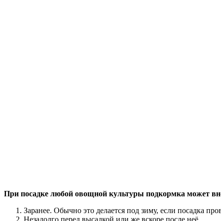
При посадке любой овощной культуры подкормка может вно
Заранее. Обычно это делается под зиму, если посадка про
Незадолго перед высадкой или же вскоре после неё.