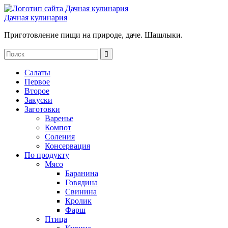
Дачная кулинария
Приготовление пищи на природе, даче. Шашлыки.
Салаты
Первое
Второе
Закуски
Заготовки
Варенье
Компот
Соления
Консервация
По продукту
Мясо
Баранина
Говядина
Свинина
Кролик
Фарш
Птица