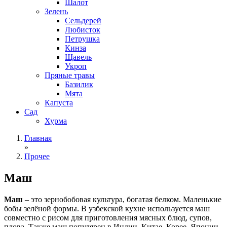
Шалот
Зелень
Сельдерей
Любисток
Петрушка
Кинза
Щавель
Укроп
Пряные травы
Базилик
Мята
Капуста
Сад
Хурма
Главная
»
Прочее
Маш
Маш
– это зернобобовая культура, богатая белком. Маленькие
бобы зелёной формы. В узбекской кухне используется маш
совместно с рисом для приготовления мясных блюд, супов,
плова. Также маш популярен в Индии, Китае, Корее, Японии.