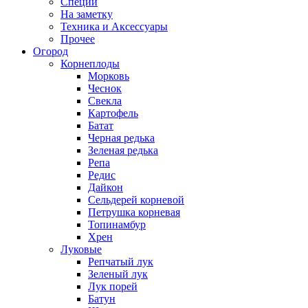
Специи
На заметку
Техника и Аксессуары
Прочее
Огород
Корнеплоды
Морковь
Чеснок
Свекла
Картофель
Батат
Черная редька
Зеленая редька
Репа
Редис
Дайкон
Сельдерей корневой
Петрушка корневая
Топинамбур
Хрен
Луковые
Репчатый лук
Зеленый лук
Лук порей
Батун