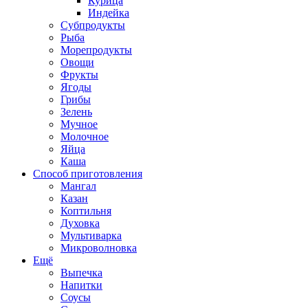
Курица
Индейка
Субпродукты
Рыба
Морепродукты
Овощи
Фрукты
Ягоды
Грибы
Зелень
Мучное
Молочное
Яйца
Каша
Способ приготовления
Мангал
Казан
Коптильня
Духовка
Мультиварка
Микроволновка
Ещё
Выпечка
Напитки
Соусы