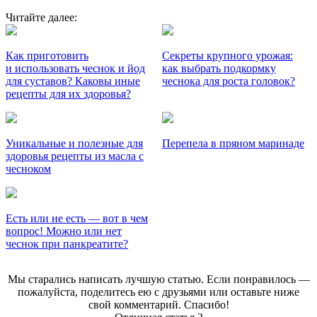
Читайте далее:
Как приготовить
Секреты крупного урожая:
и использовать чеснок и йод
как выбрать подкормку
для суставов? Каковы иные
чеснока для роста головок?
рецепты для их здоровья?
Уникальные и полезные для
Перепела в пряном маринаде
здоровья рецепты из масла с
чесноком
Есть или не есть — вот в чем
вопрос! Можно или нет
чеснок при панкреатите?
Мы старались написать лучшую статью. Если понравилось —
пожалуйста, поделитесь ею с друзьями или оставьте ниже
свой комментарий. Спасибо!