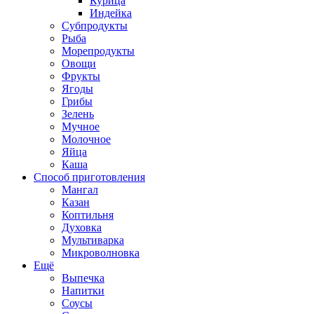
Курица
Индейка
Субпродукты
Рыба
Морепродукты
Овощи
Фрукты
Ягоды
Грибы
Зелень
Мучное
Молочное
Яйца
Каша
Способ приготовления
Мангал
Казан
Коптильня
Духовка
Мультиварка
Микроволновка
Ещё
Выпечка
Напитки
Соусы