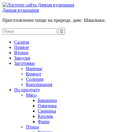
Дачная кулинария
Приготовление пищи на природе, даче. Шашлыки.
Салаты
Первое
Второе
Закуски
Заготовки
Варенье
Компот
Соления
Консервация
По продукту
Мясо
Баранина
Говядина
Свинина
Кролик
Фарш
Птица