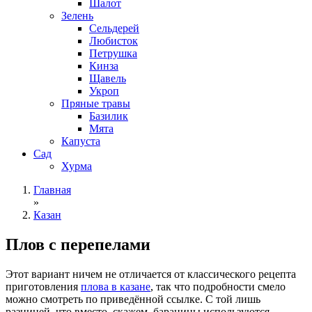
Шалот
Зелень
Сельдерей
Любисток
Петрушка
Кинза
Щавель
Укроп
Пряные травы
Базилик
Мята
Капуста
Сад
Хурма
Главная
»
Казан
Плов с перепелами
Этот вариант ничем не отличается от классического рецепта
приготовления
плова в казане
, так что подробности смело
можно смотреть по приведённой ссылке. С той лишь
разницей, что вместо, скажем, баранины используются