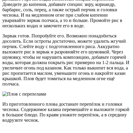
Доведите до кипения, добавьте специи: зиру, кориандр,
барбарис, соль, перец, а также острый перчик и головки
чеснока. И на медленном огне при слабом кипении
уваривайте зирвак полчаса, а то и больше. Промойте рис в
нескольких водах и замочите его в воде.
Зирвак готов. Попробуйте его. Возможно понадобиться
досолить. Если остроты достаточно, можете удалить жгучий
перчик. Слейте воду с подготовленного риса. Аккуратно
выложите рис в зирвак и разровняйте его шумовкой. Через
шумовку, чтобы не нарушить композицию, добавьте горячей
воды, которая должна покрыть рис примерно на 1-2 пальца. И
увеличьте огонь под казаном. Как только выкипит вся вода, а
рис пропитается маслом, уменьшите огонь и накройте казан
крышкой. Плов будет томиться на медленном огне ещё
полчаса.
Из приготовленного плова достаньте перепёлок и головки
чеснока. Содержимое казана перемешайте и выложите горкой
в большое блюдо. По краям уложите перепёлок, а в середину
водрузите чеснок.