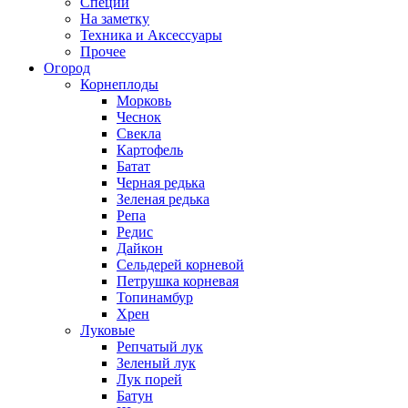
Специи
На заметку
Техника и Аксессуары
Прочее
Огород
Корнеплоды
Морковь
Чеснок
Свекла
Картофель
Батат
Черная редька
Зеленая редька
Репа
Редис
Дайкон
Сельдерей корневой
Петрушка корневая
Топинамбур
Хрен
Луковые
Репчатый лук
Зеленый лук
Лук порей
Батун