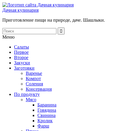
Дачная кулинария
Приготовление пищи на природе, даче. Шашлыки.
Меню
Салаты
Первое
Второе
Закуски
Заготовки
Варенье
Компот
Соления
Консервация
По продукту
Мясо
Баранина
Говядина
Свинина
Кролик
Фарш