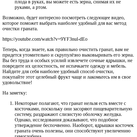
плода в руках, вы можете есть зерна, снимая их не
руками, а ртом.
Возможно, будет интересно посмотреть следующее видео,
которое поможет выбрать наиболее удобный для вас метод
очистки граната.
https://youtube.com/watch?v=9YF3nul-dEo
Теперь, когда знаете, как правильно очистить гранат, вам не
придется утомительно и скрупулёзно выковыривать его зерна.
Вы без труда и особых усилий извлечете сочные ядрышки, не
повредите их целостность, не испачкаете одежду и мебель.
Найдите для себя наиболее удобный способ очистки,
покупайте этот целебный фрукт чаще и лакомьтесь им в свое
удовольствие!
На заметку:
Некоторые полагают, что гранат нельзя есть вместе с
косточками, поскольку они засоряют пищеварительную
систему, раздражают слизистую оболочку желудка.
Однако, исследования доказывают, что подобное
утверждение беспочвенно. Наоборот, ядрышки косточек
граната очень полезны, они способствуют увеличению
гемоглобина.