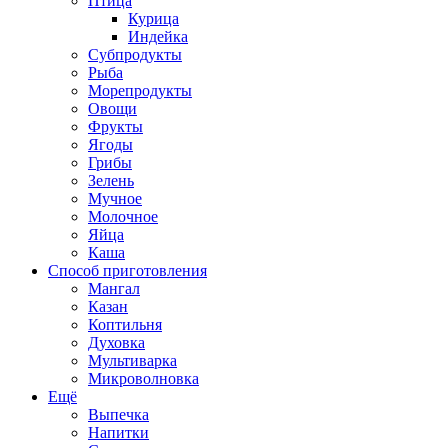
Птица
Курица
Индейка
Субпродукты
Рыба
Морепродукты
Овощи
Фрукты
Ягоды
Грибы
Зелень
Мучное
Молочное
Яйца
Каша
Способ приготовления
Мангал
Казан
Коптильня
Духовка
Мультиварка
Микроволновка
Ещё
Выпечка
Напитки