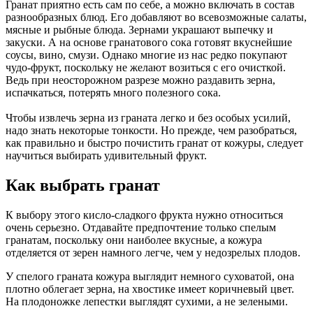
Гранат приятно есть сам по себе, а можно включать в состав
разнообразных блюд. Его добавляют во всевозможные салаты,
мясные и рыбные блюда. Зернами украшают выпечку и
закуски. А на основе гранатового сока готовят вкуснейшие
соусы, вино, смузи. Однако многие из нас редко покупают
чудо-фрукт, поскольку не желают возиться с его очисткой.
Ведь при неосторожном разрезе можно раздавить зерна,
испачкаться, потерять много полезного сока.
Чтобы извлечь зерна из граната легко и без особых усилий,
надо знать некоторые тонкости. Но прежде, чем разобраться,
как правильно и быстро почистить гранат от кожуры, следует
научиться выбирать удивительный фрукт.
Как выбрать гранат
К выбору этого кисло-сладкого фрукта нужно относиться
очень серьезно. Отдавайте предпочтение только спелым
гранатам, поскольку они наиболее вкусные, а кожура
отделяется от зерен намного легче, чем у недозрелых плодов.
У спелого граната кожура выглядит немного суховатой, она
плотно облегает зерна, на хвостике имеет коричневый цвет.
На плодоножке лепестки выглядят сухими, а не зелеными.