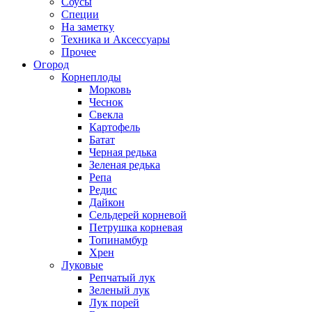
Соусы
Специи
На заметку
Техника и Аксессуары
Прочее
Огород
Корнеплоды
Морковь
Чеснок
Свекла
Картофель
Батат
Черная редька
Зеленая редька
Репа
Редис
Дайкон
Сельдерей корневой
Петрушка корневая
Топинамбур
Хрен
Луковые
Репчатый лук
Зеленый лук
Лук порей