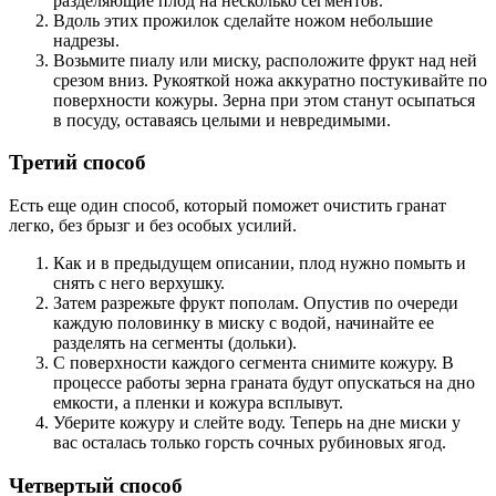
разделяющие плод на несколько сегментов.
Вдоль этих прожилок сделайте ножом небольшие
надрезы.
Возьмите пиалу или миску, расположите фрукт над ней
срезом вниз. Рукояткой ножа аккуратно постукивайте по
поверхности кожуры. Зерна при этом станут осыпаться
в посуду, оставаясь целыми и невредимыми.
Третий способ
Есть еще один способ, который поможет очистить гранат
легко, без брызг и без особых усилий.
Как и в предыдущем описании, плод нужно помыть и
снять с него верхушку.
Затем разрежьте фрукт пополам. Опустив по очереди
каждую половинку в миску с водой, начинайте ее
разделять на сегменты (дольки).
С поверхности каждого сегмента снимите кожуру. В
процессе работы зерна граната будут опускаться на дно
емкости, а пленки и кожура всплывут.
Уберите кожуру и слейте воду. Теперь на дне миски у
вас осталась только горсть сочных рубиновых ягод.
Четвертый способ