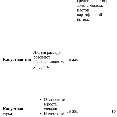
средства: раствор
золы с мылом,
настой
картофельной
ботвы.
Листья рассады
розовеют
Капустная тля
То же.
обесцвечиваются,
увядают.
Отставание
в росте,
Капустная
увядание.
То же.
То 
муха
Изменение