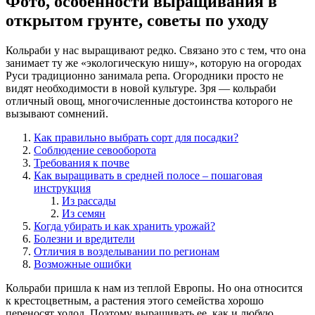
Фото, особенности выращивания в
открытом грунте, советы по уходу
Кольраби у нас выращивают редко. Связано это с тем, что она
занимает ту же «экологическую нишу», которую на огородах
Руси традиционно занимала репа. Огородники просто не
видят необходимости в новой культуре. Зря — кольраби
отличный овощ, многочисленные достоинства которого не
вызывают сомнений.
Как правильно выбрать сорт для посадки?
Соблюдение севооборота
Требования к почве
Как выращивать в средней полосе – пошаговая
инструкция
Из рассады
Из семян
Когда убирать и как хранить урожай?
Болезни и вредители
Отличия в возделывании по регионам
Возможные ошибки
Кольраби пришла к нам из теплой Европы. Но она относится
к крестоцветным, а растения этого семейства хорошо
переносят холод. Поэтому выращивать ее, как и любую