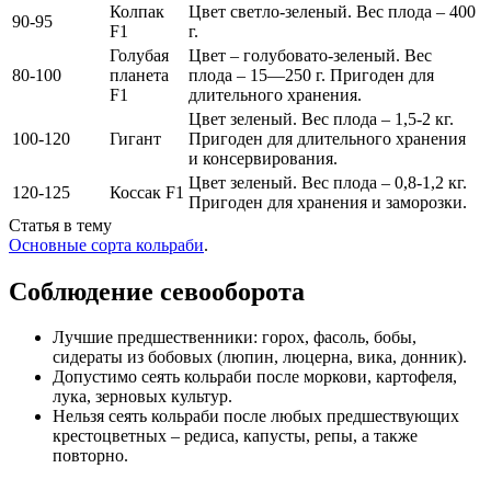
Колпак
Цвет светло-зеленый. Вес плода – 400
90-95
F1
г.
Голубая
Цвет – голубовато-зеленый. Вес
80-100
планета
плода – 15—250 г. Пригоден для
F1
длительного хранения.
Цвет зеленый. Вес плода – 1,5-2 кг.
100-120
Гигант
Пригоден для длительного хранения
и консервирования.
Цвет зеленый. Вес плода – 0,8-1,2 кг.
120-125
Коссак F1
Пригоден для хранения и заморозки.
Статья в тему
Основные сорта кольраби
.
Соблюдение севооборота
Лучшие предшественники: горох, фасоль, бобы,
сидераты из бобовых (люпин, люцерна, вика, донник).
Допустимо сеять кольраби после моркови, картофеля,
лука, зерновых культур.
Нельзя сеять кольраби после любых предшествующих
крестоцветных – редиса, капусты, репы, а также
повторно.