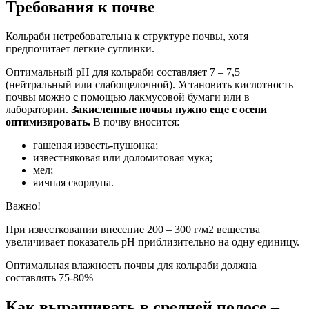
Требования к почве
Кольраби нетребовательна к структуре почвы, хотя
предпочитает легкие суглинки.
Оптимальный рН для кольраби составляет 7 – 7,5
(нейтральный или слабощелочной). Установить кислотность
почвы можно с помощью лакмусовой бумаги или в
лаборатории.
Закисленные почвы нужно еще с осени
оптимизировать.
В почву вносится:
гашеная известь-пушонка;
известняковая или доломитовая мука;
мел;
яичная скорлупа.
Важно!
При известковании внесение 200 – 300 г/м2 вещества
увеличивает показатель рН приблизительно на одну единицу.
Оптимальная влажность почвы для кольраби должна
составлять 75-80%
Как выращивать в средней полосе –