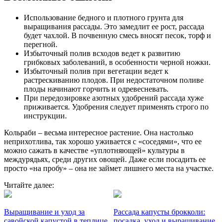
Использование бедного и плотного грунта для
выращивания рассады. Это замедлит ее рост, рассада
будет чахлой. В почвенную смесь вносят песок, торф и
перегной.
Избыточный полив всходов ведет к развитию
грибковых заболеваний, в особенности черной ножки.
Избыточный полив при вегетации ведет к
растрескиванию плодов. При недостаточном поливе
плоды начинают горчить и одревесневать.
При передозировке азотных удобрений рассада хуже
приживается. Удобрения следует применять строго по
инструкции.
Кольраби – весьма интересное растение. Она настолько
неприхотлива, так хорошо уживается с «соседями», что ее
можно сажать в качестве «уплотняющей» культуры в
междурядьях, среди других овощей. Даже если посадить ее
просто «на пробу» – она не займет лишнего места на участке.
Читайте далее:
Выращивание и уход за
Рассада капусты брокколи:
савойской капустой в теплице
посадка, уход и выращивание