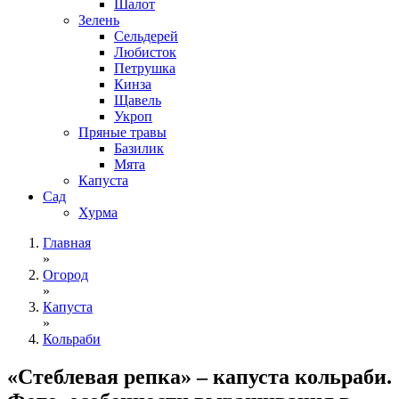
Шалот
Зелень
Сельдерей
Любисток
Петрушка
Кинза
Щавель
Укроп
Пряные травы
Базилик
Мята
Капуста
Сад
Хурма
Главная
»
Огород
»
Капуста
»
Кольраби
«Стеблевая репка» – капуста кольраби.