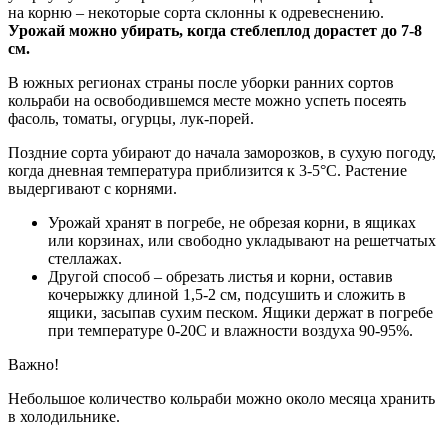
на корню – некоторые сорта склонны к одревеснению.
Урожай можно убирать, когда стеблеплод дорастет до 7-8
см.
В южных регионах страны после уборки ранних сортов
кольраби на освободившемся месте можно успеть посеять
фасоль, томаты, огурцы, лук-порей.
Поздние сорта убирают до начала заморозков, в сухую погоду,
когда дневная температура приблизится к 3-5°C. Растение
выдергивают с корнями.
Урожай хранят в погребе, не обрезая корни, в ящиках
или корзинах, или свободно укладывают на решетчатых
стеллажах.
Другой способ – обрезать листья и корни, оставив
кочерыжку длиной 1,5-2 см, подсушить и сложить в
ящики, засыпав сухим песком. Ящики держат в погребе
при температуре 0-20C и влажности воздуха 90-95%.
Важно!
Небольшое количество кольраби можно около месяца хранить
в холодильнике.