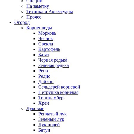
Специи
На заметку
Техника и Аксессуары
Прочее
Огород
Корнеплоды
Морковь
Чеснок
Свекла
Картофель
Батат
Черная редька
Зеленая редька
Репа
Редис
Дайкон
Сельдерей корневой
Петрушка корневая
Топинамбур
Хрен
Луковые
Репчатый лук
Зеленый лук
Лук порей
Батун