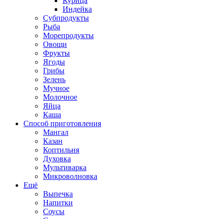
Курица
Индейка
Субпродукты
Рыба
Морепродукты
Овощи
Фрукты
Ягоды
Грибы
Зелень
Мучное
Молочное
Яйца
Каша
Способ приготовления
Мангал
Казан
Коптильня
Духовка
Мультиварка
Микроволновка
Ещё
Выпечка
Напитки
Соусы