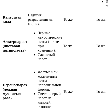
И
п
Вздутия,
Капустная
разрастания на
То же.
То же.
кила
корнях.
Черные
некротические
Альтернариоз
пятна (также
(листовая
при
То же.
То же.
пятнистость)
хранении).
Сажистый
налет.
Желтые или
коричневые
пятна
Пероноспороз
неправильной
(ложная
формы.
То же.
То же.
мучнистая
Светло-серый
роса)
налет на
нижней
стороне