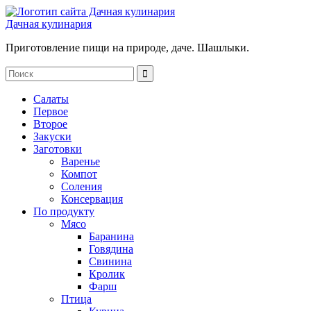
Дачная кулинария
Приготовление пищи на природе, даче. Шашлыки.
Салаты
Первое
Второе
Закуски
Заготовки
Варенье
Компот
Соления
Консервация
По продукту
Мясо
Баранина
Говядина
Свинина
Кролик
Фарш
Птица