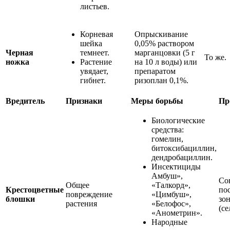
листьев.
Корневая
Опрыскивание
шейка
0,05% раствором
Черная
темнеет.
марганцовки (5 г
То же.
ножка
Растение
на 10 л воды) или
увядает,
препаратом
гибнет.
ризоплан 0,1%.
Вредитель
Признаки
Меры борьбы
Пр
Биологические
средства:
гомелин,
битоксибациллин,
дендробациллин.
Инсектициды
Амбуш»,
Со
Общее
«Талкорд»,
Крестоцветные
по
повреждение
«Цимбуш»,
блошки
зо
растения
«Белофос»,
(се
«Анометрин».
Народные