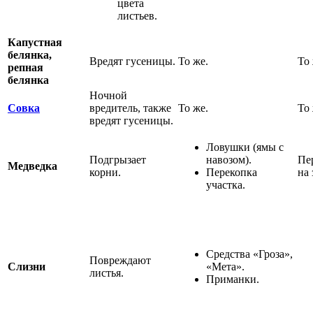
цвета
листьев.
Капустная
белянка,
Вредят гусеницы.
То же.
То 
репная
белянка
Ночной
Совка
вредитель, также
То же.
То 
вредят гусеницы.
Ловушки (ямы с
Подгрызает
навозом).
Пе
Медведка
корни.
Перекопка
на 
участка.
Средства «Гроза»,
Повреждают
Слизни
«Мета».
листья.
Приманки.