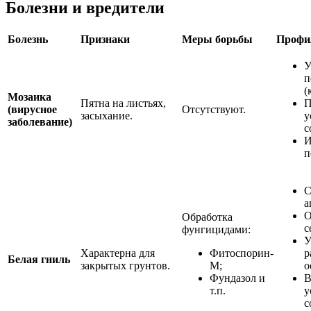
Болезни и вредители
Болезнь
Признаки
Меры борьбы
Профи
У
п
(
Мозаика
Пятна на листьях,
П
(вирусное
Отсутствуют.
засыхание.
у
заболевание)
с
И
п
С
а
О
Обработка
с
фунгицидами:
У
Характерна для
Фитоспорин-
р
Белая гниль
закрытых грунтов.
М;
о
Фундазол и
В
т.п.
у
с