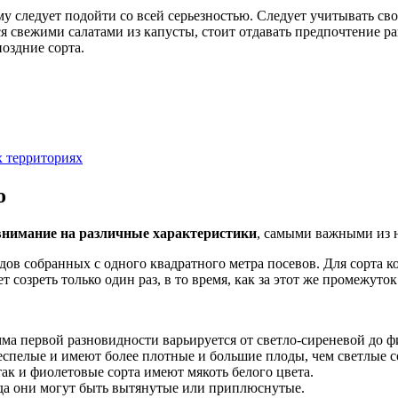
у следует подойти со всей серьезностью. Следует учитывать сво
ся свежими салатами из капусты, стоит отдавать предпочтение 
оздние сорта.
 территориях
о
 внимание на различные характеристики
, самыми важными из 
ов собранных с одного квадратного метра посевов. Для сорта кол
т созреть только один раз, в то время, как за этот же промежуто
амма первой разновидности варьируется от светло-сиреневой до ф
спелые и имеют более плотные и большие плоды, чем светлые с
так и фиолетовые сорта имеют мякоть белого цвета.
да они могут быть вытянутые или приплюснутые.