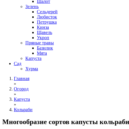
Шалот
Зелень
Сельдерей
Любисток
Петрушка
Кинза
Щавель
Укроп
Пряные травы
Базилик
Мята
Капуста
Сад
Хурма
Главная
»
Огород
»
Капуста
»
Кольраби
Многообразие сортов капусты кольраби