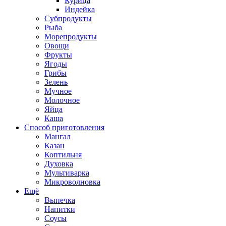
Курица
Индейка
Субпродукты
Рыба
Морепродукты
Овощи
Фрукты
Ягоды
Грибы
Зелень
Мучное
Молочное
Яйца
Каша
Способ приготовления
Мангал
Казан
Коптильня
Духовка
Мультиварка
Микроволновка
Ещё
Выпечка
Напитки
Соусы