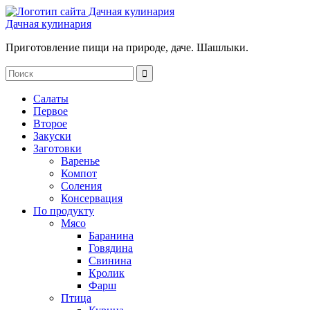
Дачная кулинария
Приготовление пищи на природе, даче. Шашлыки.
Салаты
Первое
Второе
Закуски
Заготовки
Варенье
Компот
Соления
Консервация
По продукту
Мясо
Баранина
Говядина
Свинина
Кролик
Фарш
Птица