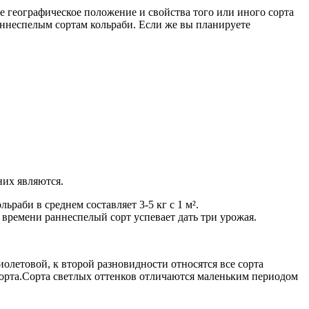
е географическое положение и свойства того или иного сорта
раннеспелым сортам кольраби. Если же вы планируете
них являются.
ьраби в среднем составляет 3-5 кг с 1 м².
к времени раннеспелый сорт успевает дать три урожая.
иолетовой, к второй разновидности относятся все сорта
орта.Сорта светлых оттенков отличаются маленьким периодом