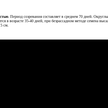
остью
. Период созревания составляет в среднем 70 дней. Округл
ся в возрасте 35-40 дней, при безрассадном методе семена высаж
5 см.