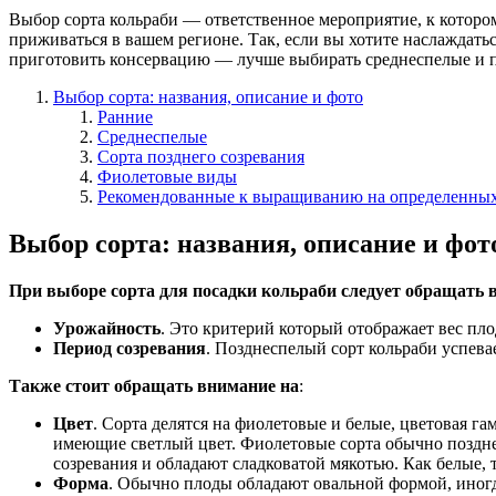
Выбор сорта кольраби — ответственное мероприятие, к котором
приживаться в вашем регионе. Так, если вы хотите наслаждать
приготовить консервацию — лучше выбирать среднеспелые и п
Выбор сорта: названия, описание и фото
Ранние
Среднеспелые
Сорта позднего созревания
Фиолетовые виды
Рекомендованные к выращиванию на определенных
Выбор сорта: названия, описание и фот
При выборе сорта для посадки кольраби следует обращать
Урожайность
. Это критерий который отображает вес плод
Период созревания
. Позднеспелый сорт кольраби успевае
Также стоит обращать внимание на
:
Цвет
. Сорта делятся на фиолетовые и белые, цветовая г
имеющие светлый цвет. Фиолетовые сорта обычно поздне
созревания и обладают сладковатой мякотью. Как белые, 
Форма
. Обычно плоды обладают овальной формой, иног