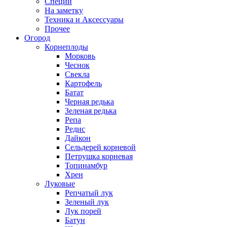
Специи
На заметку
Техника и Аксессуары
Прочее
Огород
Корнеплоды
Морковь
Чеснок
Свекла
Картофель
Батат
Черная редька
Зеленая редька
Репа
Редис
Дайкон
Сельдерей корневой
Петрушка корневая
Топинамбур
Хрен
Луковые
Репчатый лук
Зеленый лук
Лук порей
Батун