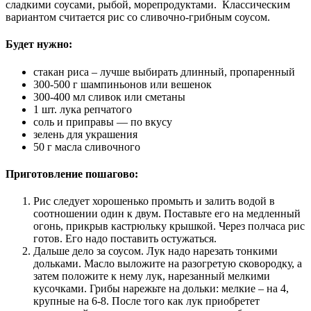
сладкими соусами, рыбой, морепродуктами. Классическим
вариантом считается рис со сливочно-грибным соусом.
Будет нужно:
стакан риса – лучше выбирать длинный, пропаренный
300-500 г шампиньонов или вешенок
300-400 мл сливок или сметаны
1 шт. лука репчатого
соль и приправы — по вкусу
зелень для украшения
50 г масла сливочного
Приготовление пошагово:
Рис следует хорошенько промыть и залить водой в
соотношении один к двум. Поставьте его на медленный
огонь, прикрыв кастрюльку крышкой. Через полчаса рис
готов. Его надо поставить остужаться.
Дальше дело за соусом. Лук надо нарезать тонкими
дольками. Масло выложите на разогретую сковородку, а
затем положите к нему лук, нарезанный мелкими
кусочками. Грибы нарежьте на дольки: мелкие – на 4,
крупные на 6-8. После того как лук приобретет