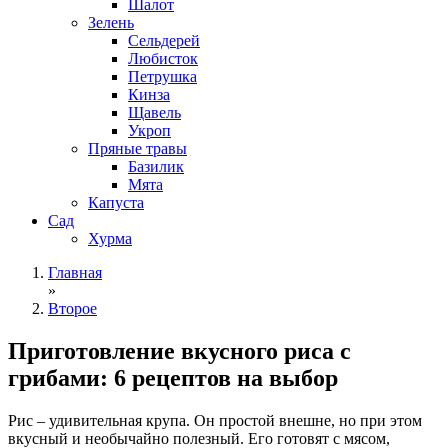
Шалот
Зелень
Сельдерей
Любисток
Петрушка
Кинза
Щавель
Укроп
Пряные травы
Базилик
Мята
Капуста
Сад
Хурма
Главная
»
Второе
Приготовление вкусного риса с
грибами: 6 рецептов на выбор
Рис – удивительная крупа. Он простой внешне, но при этом
вкусный и необычайно полезный. Его готовят с мясом,