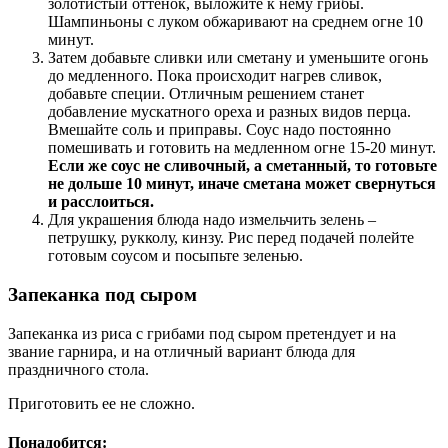
золотистый оттенок, выложите к нему грибы.
Шампиньоны с луком обжаривают на среднем огне 10
минут.
Затем добавьте сливки или сметану и уменьшите огонь
до медленного. Пока происходит нагрев сливок,
добавьте специи. Отличным решением станет
добавление мускатного ореха и разных видов перца.
Вмешайте соль и приправы. Соус надо постоянно
помешивать и готовить на медленном огне 15-20 минут.
Если же соус не сливочный, а сметанный, то готовьте
не дольше 10 минут, иначе сметана может свернуться
и расслоиться.
Для украшения блюда надо измельчить зелень –
петрушку, рукколу, кинзу. Рис перед подачей полейте
готовым соусом и посыпьте зеленью.
Запеканка под сыром
Запеканка из риса с грибами под сыром претендует и на
звание гарнира, и на отличный вариант блюда для
праздничного стола.
Приготовить ее не сложно.
Понадобится: