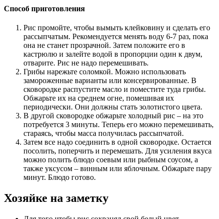
Способ приготовления
Рис промойте, чтобы вымыть клейковину и сделать его
рассыпчатым. Рекомендуется менять воду 6-7 раз, пока
она не станет прозрачной. Затем положите его в
кастрюлю и залейте водой в пропорции один к двум,
отварите. Рис не надо перемешивать.
Грибы нарежьте соломкой. Можно использовать
замороженные варианты или консервированные. В
сковородке распустите масло и поместите туда грибы.
Обжарьте их на среднем огне, помешивая их
периодически. Они должны стать золотистого цвета.
В другой сковородке обжарьте холодный рис – на это
потребуется 3 минуты. Теперь его можно перемешивать,
стараясь, чтобы масса получилась рассыпчатой.
Затем все надо соединить в одной сковородке. Остается
посолить, поперчить и перемешать. Для усиления вкуса
можно полить блюдо соевым или рыбным соусом, а
также уксусом – винным или яблочным. Обжарьте пару
минут. Блюдо готово.
Хозяйке на заметку
Для того чтобы рис сохранял свой белый цвет,