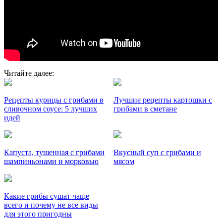
Читайте далее:
Рецепты курицы с грибами в
Лучшие рецепты картошки с
сливочном соусе: 5 лучших
грибами в сметане
идей
Капуста, тушенная с грибами
Вкусный суп с грибами и
шампиньонами и морковью
мясом
Какие грибы сушат чаще
всего и почему не все виды
для этого пригодны