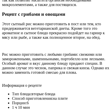
так как позволят насытить организм необходимыми
микроэлементами, а также для постящихся.
Рецепт с грибами и овощами
Этот сытный рис можно приготовить в пост или тем, кто
придерживается вегетарианской диеты. Кроме того это
ароматное и сытное блюдо прекрасно подойдет на гарнир к
мясу или рыбе, а также как полноценное второе, на обед.
Рис можно приготовить с любыми грибами: свежими или
замороженными, шампиньонами, портобелло или лесными.
Особый аромат и вкус данному блюду придают специи. В
данном случае это чеснок, паприка и свежая кинза. Однако их
можно заменить готовой смесью для плова.
Информация о рецепте
Тип блюда:
вторые блюда
Способ приготовления:
на плите
Порции:
6
1 ч 10 мин