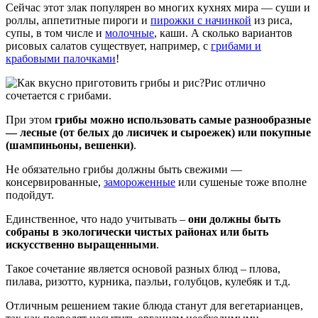
Сейчас этот злак популярен во многих кухнях мира — суши и
роллы, аппетитные пироги и
пирожки с начинкой
из риса,
супы, в том числе и
молочные
, каши. А сколько вариантов
рисовых салатов существует, например, с
грибами и
крабовыми палочками
!
Рис отлично
сочетается с грибами.
При этом
грибы можно использовать самые разнообразные
— лесные (от белых до лисичек и сыроежек) или покупные
(шампиньоны, вешенки)
.
Не обязательно грибы должны быть свежими —
консервированные,
замороженные
или сушеные тоже вполне
подойдут.
Единственное, что надо учитывать –
они должны быть
собраны в экологически чистых районах или быть
искусственно выращенными
.
Такое сочетание является основой разных блюд – плова,
пилава, ризотто, курника, паэльи, голубцов, кулебяк и т.д.
Отличным решением такие блюда станут для вегетарианцев,