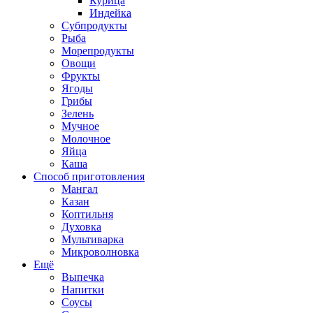
Курица
Индейка
Субпродукты
Рыба
Морепродукты
Овощи
Фрукты
Ягоды
Грибы
Зелень
Мучное
Молочное
Яйца
Каша
Способ приготовления
Мангал
Казан
Коптильня
Духовка
Мультиварка
Микроволновка
Ещё
Выпечка
Напитки
Соусы