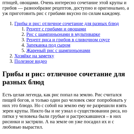
птицей, овощами. Очень интересно сочетание этой крупы и
грибов — разнообразие рецептов, доступно и оригинально, а
уж приготовить рис с грибами вкусно по силам каждому.
Грибы и рис: отличное сочетание для разных блюд
Рецепт с грибами и овощами
Рис с шампиньонами в мультиварке
Рецепт риса и грибов в сливочном соусе
Запеканка под сыром
Жареный рис с шампиньонами
Хозяйке на заметку
Полезное видео
Грибы и рис: отличное сочетание для
разных блюд
Есть целая легенда, как рис попал на землю. Рис считался
пищей богов, и только один раз человек смог попробовать у
них это блюдо. Но с собой на землю ему не разрешили взять
зерен крупы. Никто бы и не узнал о существовании риса, но
пятки у человека были грубые и растрескавшиеся – в них
рисинки и застряли. А на земле он уже посадил их и с
любовью вырастил.