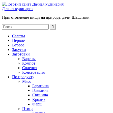
Дачная кулинария
Приготовление пищи на природе, даче. Шашлыки.
Салаты
Первое
Второе
Закуски
Заготовки
Варенье
Компот
Соления
Консервация
По продукту
Мясо
Баранина
Говядина
Свинина
Кролик
Фарш
Птица