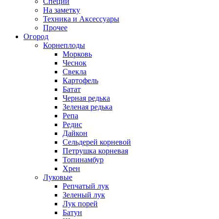
Специи
На заметку
Техника и Аксессуары
Прочее
Огород
Корнеплоды
Морковь
Чеснок
Свекла
Картофель
Батат
Черная редька
Зеленая редька
Репа
Редис
Дайкон
Сельдерей корневой
Петрушка корневая
Топинамбур
Хрен
Луковые
Репчатый лук
Зеленый лук
Лук порей
Батун