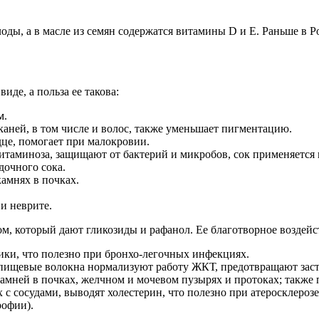
лоды, а в масле из семян содержатся витамины
D
и
E
. Раньше в Р
иде, а польза ее такова:
м.
каней, в том числе и волос, также уменьшает пигментацию.
дце, помогает при малокровии.
таминоза, защищают от бактерий и микробов, сок применяется 
дочного сока.
амнях в почках.
и неврите.
ом, который дают гликозиды и рафанол. Ее благотворное воздейс
ики, что полезно при бронхо-легочных инфекциях.
ищевые волокна нормализуют работу ЖКТ, предотвращают засто
камней в почках, желчном и мочевом пузырях и протоках; также 
с сосудами, выводят холестерин, что полезно при атеросклерозе
рофии).