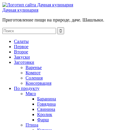
Дачная кулинария
Приготовление пищи на природе, даче. Шашлыки.
Салаты
Первое
Второе
Закуски
Заготовки
Варенье
Компот
Соления
Консервация
По продукту
Мясо
Баранина
Говядина
Свинина
Кролик
Фарш
Птица