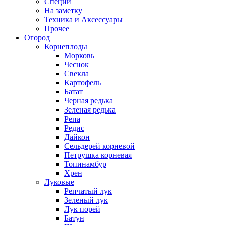
Специи
На заметку
Техника и Аксессуары
Прочее
Огород
Корнеплоды
Морковь
Чеснок
Свекла
Картофель
Батат
Черная редька
Зеленая редька
Репа
Редис
Дайкон
Сельдерей корневой
Петрушка корневая
Топинамбур
Хрен
Луковые
Репчатый лук
Зеленый лук
Лук порей
Батун