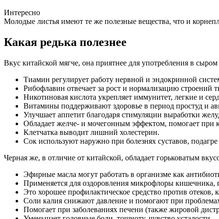
Интересно
Молодые листья имеют те же полезные вещества, что и корнеп
Какая редька полезнее
Вкус китайской мягче, она приятнее для употребления в сыром в
Тиамин регулирует работу нервной и эндокринной систе
Рибофлавин отвечает за рост и нормализацию строений т
Никотиновая кислота укрепляет иммунитет, легкие и сер
Витамины поддерживают здоровье в период простуд и ави
Улучшает аппетит благодаря стимуляции выработки желу
Обладает желче- и мочегонным эффектом, помогает при к
Клетчатка выводит лишний холестерин.
Сок используют наружно при болезнях суставов, подагре 
Черная же, в отличие от китайской, обладает горьковатым вкус
Эфирные масла могут работать в организме как антибиот
Применяется для оздоровления микрофлоры кишечника, п
Это хорошее профилактическое средство против отеков, 
Соли калия снижают давление и помогают при проблемах 
Помогает при заболеваниях печени (также жировой дист
Уменьшает головные боли, тошноту, чувство усталости.