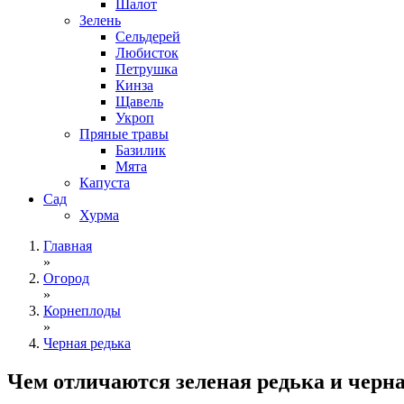
Шалот
Зелень
Сельдерей
Любисток
Петрушка
Кинза
Щавель
Укроп
Пряные травы
Базилик
Мята
Капуста
Сад
Хурма
Главная
»
Огород
»
Корнеплоды
»
Черная редька
Чем отличаются зеленая редька и черн