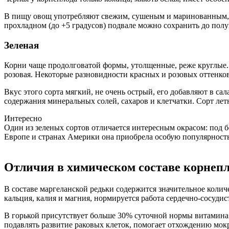
В пищу овощ употребляют свежим, сушеным и маринованным, ре
прохладном (до +5 градусов) подвале можно сохранить до полу
Зеленая
Корни чаще продолговатой формы, утолщенные, реже круглые. К
розовая. Некоторые разновидности красных и розовых оттенков
Вкус этого сорта мягкий, не очень острый, его добавляют в сал
содержания минеральных солей, сахаров и клетчатки. Сорт лет
Интересно
Один из зеленых сортов отличается интересным окрасом: под б
Европе и странах Америки она приобрела особую популярность
Отличия в химическом составе корнеп
В составе маргеланской редьки содержится значительное колич
кальция, калия и магния, нормируется работа сердечно-сосуди
В горькой присутствует больше 30% суточной нормы витамин
подавлять развитие раковых клеток, помогает отхождению мо