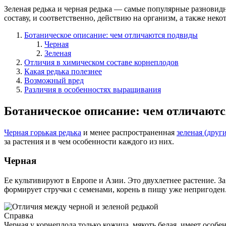
Зеленая редька и черная редька — самые популярные разновидн
составу, и соответственно, действию на организм, а также не
Ботаническое описание: чем отличаются подвиды
Черная
Зеленая
Отличия в химическом составе корнеплодов
Какая редька полезнее
Возможный вред
Различия в особенностях выращивания
Ботаническое описание: чем отличают
Черная горькая редька
и менее распространенная
зеленая (друг
за растения и в чем особенности каждого из них.
Черная
Ее культивируют в Европе и Азии. Это двухлетнее растение. За
формирует стручки с семенами, корень в пищу уже непригоден.
Справка
Черная у корнеплода только кожица, мякоть белая, имеет особ