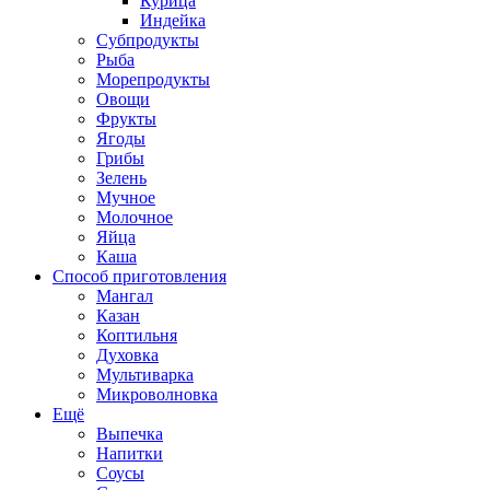
Курица
Индейка
Субпродукты
Рыба
Морепродукты
Овощи
Фрукты
Ягоды
Грибы
Зелень
Мучное
Молочное
Яйца
Каша
Способ приготовления
Мангал
Казан
Коптильня
Духовка
Мультиварка
Микроволновка
Ещё
Выпечка
Напитки
Соусы