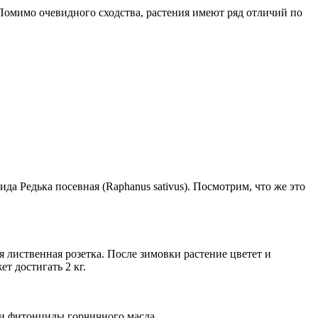
 Помимо очевидного сходства, растения имеют ряд отличий по
а Редька посевная (Raphanus sativus). Посмотрим, что же это
я лиственная розетка. После зимовки растение цветет и
т достигать 2 кг.
 и фитонциды горчичного масла.