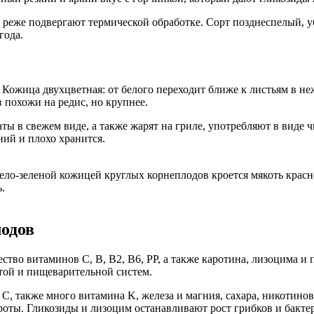
же подвергают термической обработке. Сорт позднеспелый, убир
года.
ожица двухцветная: от белого переходит ближе к листьям в неж
 похожи на редис, но крупнее.
аты в свежем виде, а также жарят на гриле, употребляют в виде 
ний и плохо хранится.
ело-зеленой кожицей круглых корнеплодов кроется мякоть красно
.
лодов
ество витаминов C, B, B2, B6, PP, а также каротина, лизоцима 
стой и пищеварительной систем.
а
C
, также много витамина
K
, железа и магния, сахара, никотино
кроты. Гликозиды и лизоцим
останавливают
рост грибков и бакте