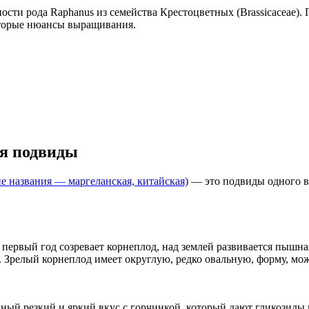
ости рода Raphanus из семейства Крестоцветных (Brassicaceae).
которые нюансы выращивания.
ся подвиды
ие названия — маргеланская, китайская)
— это подвиды одного вид
 первый год созревает корнеплод, над землей развивается пышна
 Зрелый корнеплод имеет округлую, редко овальную, форму, може
енный резкий и яркий вкус с горчинкой, который дают гликозиды