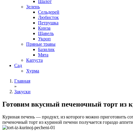
Шалот
Зелень
Сельдерей
Любисток
Петрушка
Кинза
Щавель
Укроп
Пряные травы
Базилик
Мята
Капуста
Сад
Хурма
Главная
»
Закуски
Готовим вкусный печеночный торт из 
Куриная печень — продукт, из которого можно приготовить с
печеночный торт из куриной печени получается гораздо аппети