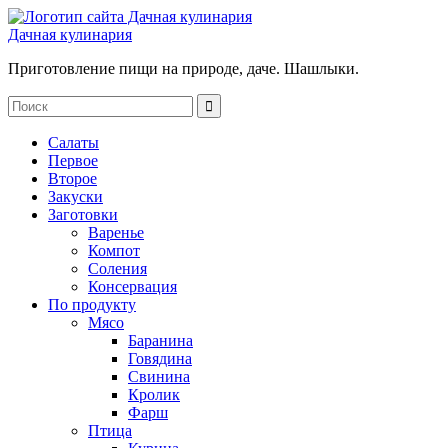
Дачная кулинария
Приготовление пищи на природе, даче. Шашлыки.
Салаты
Первое
Второе
Закуски
Заготовки
Варенье
Компот
Соления
Консервация
По продукту
Мясо
Баранина
Говядина
Свинина
Кролик
Фарш
Птица