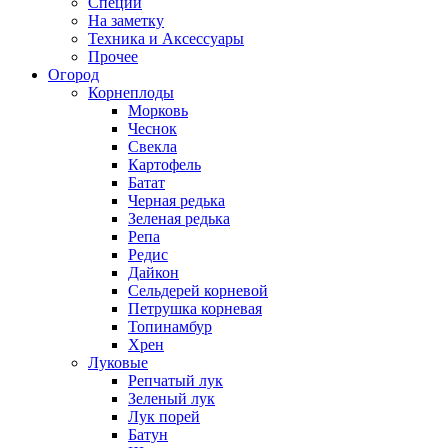
Специи
На заметку
Техника и Аксессуары
Прочее
Огород
Корнеплоды
Морковь
Чеснок
Свекла
Картофель
Батат
Черная редька
Зеленая редька
Репа
Редис
Дайкон
Сельдерей корневой
Петрушка корневая
Топинамбур
Хрен
Луковые
Репчатый лук
Зеленый лук
Лук порей
Батун