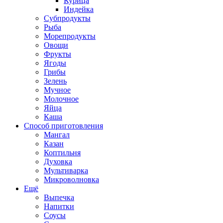
Курица
Индейка
Субпродукты
Рыба
Морепродукты
Овощи
Фрукты
Ягоды
Грибы
Зелень
Мучное
Молочное
Яйца
Каша
Способ приготовления
Мангал
Казан
Коптильня
Духовка
Мультиварка
Микроволновка
Ещё
Выпечка
Напитки
Соусы