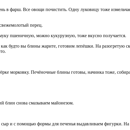
ь в фарш. Все овощи почистить. Одну луковицу тоже измельча
 свежемолотый перец.
 муку пшеничную, можно кукурузную, тоже вкусно получается.
 как будто вы блины жарите, готовим лепёшки. На разогретую с
то.
ёрке морковку. Печёночные блины готовы, начинка тоже, собира
ий блин снова смазываем майонезом.
ем сыр и с помощью формы для печенья выдавливаем фигурки. На