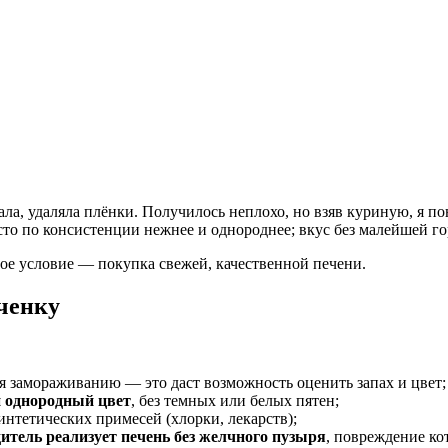
ла, удаляла плёнки. Получилось неплохо, но взяв куриную, я п
есто по консистенции нежнее и однороднее; вкус без малейшей г
ное условие — покупка свежей, качественной печени.
ченку
я замораживанию — это даст возможность оценить запах и цвет;
 однородный цвет
, без темных или белых пятен;
синтетических примесей (хлорки, лекарств);
итель реализует печень без желчного пузыря
, повреждение ко