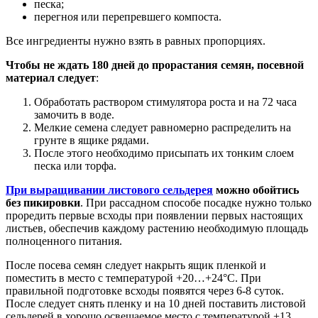
песка;
перегноя или перепревшего компоста.
Все ингредиенты нужно взять в равных пропорциях.
Чтобы не ждать 180 дней до прорастания семян, посевной
материал следует
:
Обработать раствором стимулятора роста и на 72 часа
замочить в воде.
Мелкие семена следует равномерно распределить на
грунте в ящике рядами.
После этого необходимо присыпать их тонким слоем
песка или торфа.
При выращивании листового сельдерея
можно обойтись
без пикировки
. При рассадном способе посадке нужно только
проредить первые всходы при появлении первых настоящих
листьев, обеспечив каждому растению необходимую площадь
полноценного питания.
После посева семян следует накрыть ящик пленкой и
поместить в место с температурой +20…+24°C. При
правильной подготовке всходы появятся через 6-8 суток.
После следует снять пленку и на 10 дней поставить листовой
сельдерей в хорошо освещаемое место с температурой +13…