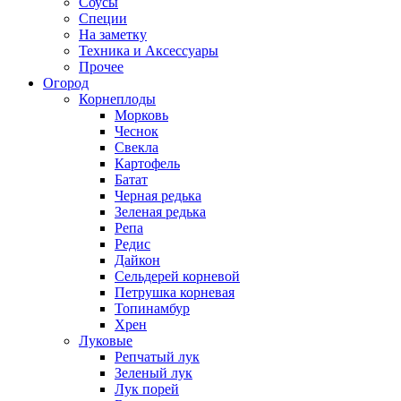
Соусы
Специи
На заметку
Техника и Аксессуары
Прочее
Огород
Корнеплоды
Морковь
Чеснок
Свекла
Картофель
Батат
Черная редька
Зеленая редька
Репа
Редис
Дайкон
Сельдерей корневой
Петрушка корневая
Топинамбур
Хрен
Луковые
Репчатый лук
Зеленый лук
Лук порей