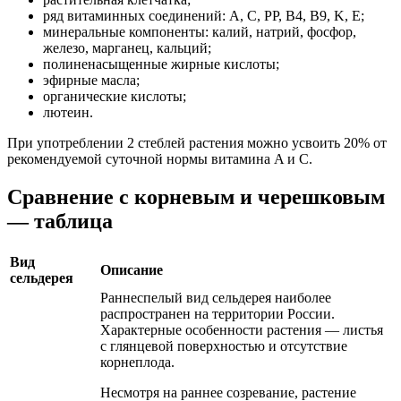
ряд витаминных соединений: A, C, PP, B4, B9, K, E;
минеральные компоненты: калий, натрий, фосфор,
железо, марганец, кальций;
полиненасыщенные жирные кислоты;
эфирные масла;
органические кислоты;
лютеин.
При употреблении 2 стеблей растения можно усвоить 20% от
рекомендуемой суточной нормы витамина A и C.
Сравнение с корневым и черешковым
— таблица
Вид
Описание
сельдерея
Раннеспелый вид сельдерея наиболее
распространен на территории России.
Характерные особенности растения — листья
с глянцевой поверхностью и отсутствие
корнеплода.
Несмотря на раннее созревание, растение