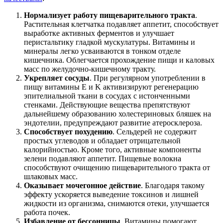
Нормализует работу пищеварительного тракта
.
Растительная клетчатка подавляет аппетит, способствует
выработке активных ферментов и улучшает
перистальтику гладкой мускулатуры. Витамины и
минералы легко усваиваются в тонком отделе
кишечника. Облегчается прохождение пищи и каловых
масс по желудочно-кишечному тракту.
Укрепляет сосуды
. При регулярном употреблении в
пищу витамины E и K активизируют регенерацию
эпителиальной ткани в сосудах с истонченными
стенками. Действующие вещества препятствуют
дальнейшему образованию холестериновых бляшек на
эндотелии, предупреждают развитие атеросклероза.
Способствует похудению
. Сельдерей не содержит
простых углеводов и обладает отрицательной
калорийностью. Кроме того, активные компоненты
зелени подавляют аппетит. Пищевые волокна
способствуют очищению пищеварительного тракта от
шлаковых масс.
Оказывает мочегонное действие
. Благодаря такому
эффекту ускоряется выведение токсинов и лишней
жидкости из организма, снимаются отеки, улучшается
работа почек.
Избавление от бессонницы
. Витамины помогают