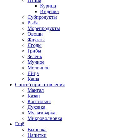
Птица
Курица
Индейка
Субпродукты
Рыба
Морепродукты
Овощи
Фрукты
Ягоды
Грибы
Зелень
Мучное
Молочное
Яйца
Каша
Способ приготовления
Мангал
Казан
Коптильня
Духовка
Мультиварка
Микроволновка
Ещё
Выпечка
Напитки