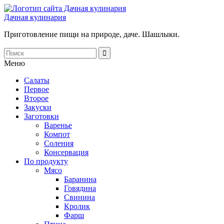
Дачная кулинария
Приготовление пищи на природе, даче. Шашлыки.
Меню
Салаты
Первое
Второе
Закуски
Заготовки
Варенье
Компот
Соления
Консервация
По продукту
Мясо
Баранина
Говядина
Свинина
Кролик
Фарш