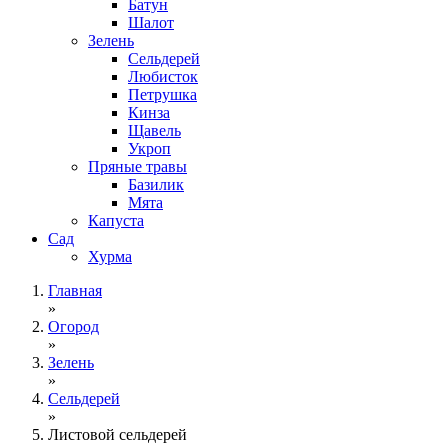
Батун
Шалот
Зелень
Сельдерей
Любисток
Петрушка
Кинза
Щавель
Укроп
Пряные травы
Базилик
Мята
Капуста
Сад
Хурма
Главная
»
Огород
»
Зелень
»
Сельдерей
»
Листовой сельдерей