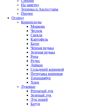
Специи
На заметку
Техника и Аксессуары
Прочее
Огород
Корнеплоды
Морковь
Чеснок
Свекла
Картофель
Батат
Черная редька
Зеленая редька
Репа
Редис
Дайкон
Сельдерей корневой
Петрушка корневая
Топинамбур
Хрен
Луковые
Репчатый лук
Зеленый лук
Лук порей
Батун