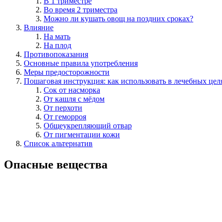
В 1 триместре
Во время 2 триместра
Можно ли кушать овощ на поздних сроках?
Влияние
На мать
На плод
Противопоказания
Основные правила употребления
Меры предосторожности
Пошаговая инструкция: как использовать в лечебных цел
Сок от насморка
От кашля с мёдом
От перхоти
От геморроя
Общеукрепляющий отвар
От пигментации кожи
Список альтернатив
Опасные вещества