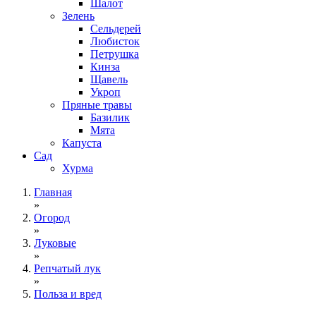
Шалот
Зелень
Сельдерей
Любисток
Петрушка
Кинза
Щавель
Укроп
Пряные травы
Базилик
Мята
Капуста
Сад
Хурма
Главная
»
Огород
»
Луковые
»
Репчатый лук
»
Польза и вред