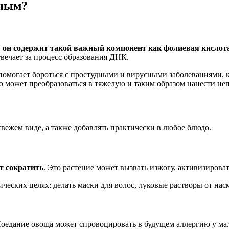
нным?
у он содержит такой важный компонент как фолиевая кислот
вечает за процесс образования ДНК.
помогает бороться с простудными и вирусными заболеваниями, 
о может преобразоваться в тяжелую и таким образом нанести не
свежем виде, а также добавлять практически в любое блюдо.
т сократить
. Это растение может вызвать изжогу, активизирова
ческих целях: делать маски для волос, луковые растворы от нас
Поедание овоща может спровоцировать в будущем аллергию у ма