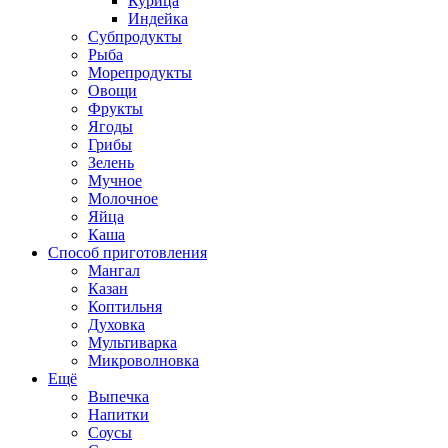
Курица
Индейка
Субпродукты
Рыба
Морепродукты
Овощи
Фрукты
Ягоды
Грибы
Зелень
Мучное
Молочное
Яйца
Каша
Способ приготовления
Мангал
Казан
Коптильня
Духовка
Мультиварка
Микроволновка
Ещё
Выпечка
Напитки
Соусы