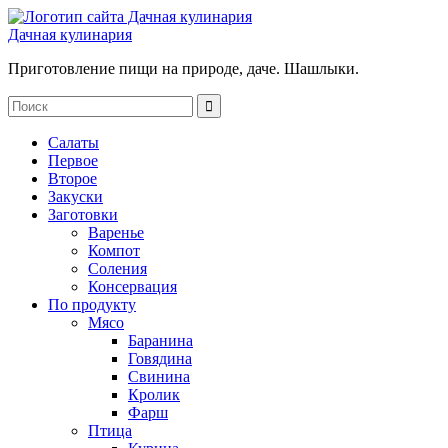
Дачная кулинария
Приготовление пищи на природе, даче. Шашлыки.
Салаты
Первое
Второе
Закуски
Заготовки
Варенье
Компот
Соления
Консервация
По продукту
Мясо
Баранина
Говядина
Свинина
Кролик
Фарш
Птица