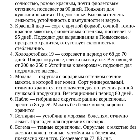
сочностью, розово-красным, почти фиолетовым
оттенком, поспевает за 90 дней. Подходит для
культивирования в Подмосковье. Высокая степень
лежкости, устойчивость к цветушности и засухе.
Красный шар — сорт с круглой формой, сочной, темно-
красной мякотью, фиолетовым оттенком, поспевает за
95 дней. Подходит для выращивания в Подмосковье,
прекрасно хранится, отсутствует склонность к
стеблеванию.
Холодостойкая 19 — созревает в период от 68 до 70
дней. Плоды округлые, слегка вытянутые. Вес овощей
от 200 до 250 г. Устойчива к заморозкам, подходит для
подзимнего высева.
Модана — округлая с бордовым оттенком сочной
мякоти, в которой нет колец. Сорт универсальный,
отлично хранится, используется для получения ранней
пучковой продукции. Вегетационный период 80 дней.
Пабло — гибридные округлые ранние корнеплоды,
зреют за 85 дней. Мякоть без белых колец, хорошо
хранится.
Болтарди — устойчив к морозам, болезням, отлично
лежит. Пригоден для подзимних посадок.
Богема — темные корнеплоды. Округлые, с мякотью без
жестких колец, сочные, устойчивы к болезням,
прекрасно хранятся. Созревают за 77–83 дня.