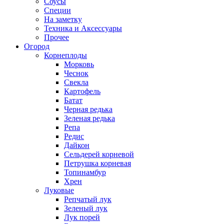
Соусы
Специи
На заметку
Техника и Аксессуары
Прочее
Огород
Корнеплоды
Морковь
Чеснок
Свекла
Картофель
Батат
Черная редька
Зеленая редька
Репа
Редис
Дайкон
Сельдерей корневой
Петрушка корневая
Топинамбур
Хрен
Луковые
Репчатый лук
Зеленый лук
Лук порей