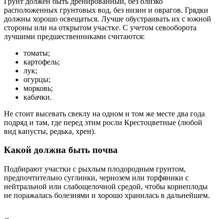
Грунт должен быть дренированный, без близко
расположенных грунтовых вод, без низин и оврагов. Грядки
должны хорошо освещаться. Лучше обустраивать их с южной
стороны или на открытом участке. С учетом севооборота
лучшими предшественниками считаются:
томаты;
картофель;
лук;
огурцы;
морковь;
кабачки.
Не стоит высевать свеклу на одном и том же месте два года
подряд и там, где перед этим росли Крестоцветные (любой
вид капусты, редька, хрен).
Какой должна быть почва
Подбирают участки с рыхлым плодородным грунтом,
предпочтительно суглинки, чернозем или торфяники с
нейтральной или слабощелочной средой, чтобы корнеплоды
не поражалась болезнями и хорошо хранилась в дальнейшем.