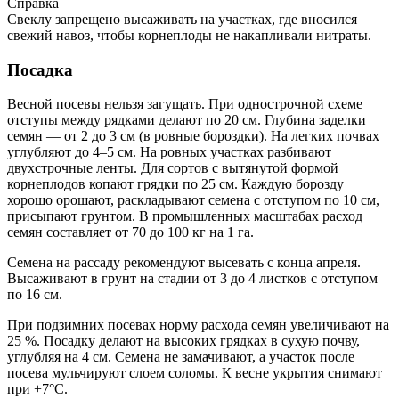
Справка
Свеклу запрещено высаживать на участках, где вносился
свежий навоз, чтобы корнеплоды не накапливали нитраты.
Посадка
Весной посевы нельзя загущать. При однострочной схеме
отступы между рядками делают по 20 см. Глубина заделки
семян — от 2 до 3 см (в ровные бороздки). На легких почвах
углубляют до 4–5 см. На ровных участках разбивают
двухстрочные ленты. Для сортов с вытянутой формой
корнеплодов копают грядки по 25 см. Каждую борозду
хорошо орошают, раскладывают семена с отступом по 10 см,
присыпают грунтом. В промышленных масштабах расход
семян составляет от 70 до 100 кг на 1 га.
Семена на рассаду рекомендуют высевать с конца апреля.
Высаживают в грунт на стадии от 3 до 4 листков с отступом
по 16 см.
При подзимних посевах норму расхода семян увеличивают на
25 %. Посадку делают на высоких грядках в сухую почву,
углубляя на 4 см. Семена не замачивают, а участок после
посева мульчируют слоем соломы. К весне укрытия снимают
при +7°C.