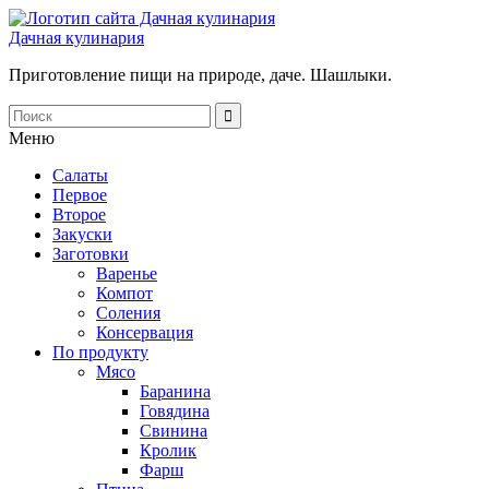
Дачная кулинария
Приготовление пищи на природе, даче. Шашлыки.
Меню
Салаты
Первое
Второе
Закуски
Заготовки
Варенье
Компот
Соления
Консервация
По продукту
Мясо
Баранина
Говядина
Свинина
Кролик
Фарш