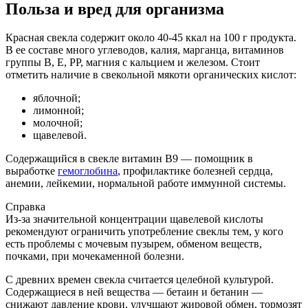
Польза и вред для организма
Красная свекла содержит около 40-45 ккал на 100 г продукта.
В ее составе много углеводов, калия, марганца, витаминов
группы В, Е, РР, магния с кальцием и железом. Стоит
отметить наличие в свекольной мякоти органических кислот:
яблочной;
лимонной;
молочной;
щавелевой.
Содержащийся в свекле витамин В9 — помощник в
выработке
гемоглобина
, профилактике болезней сердца,
анемии, лейкемии, нормальной работе иммунной системы.
Справка
Из-за значительной концентрации щавелевой кислоты
рекомендуют ограничить употребление свеклы тем, у кого
есть проблемы с мочевым пузырем, обменом веществ,
почками, при мочекаменной болезни.
С древних времен свекла считается целебной культурой.
Содержащиеся в ней вещества — бетаин и бетанин —
снижают давление крови, улучшают жировой обмен, тормозят