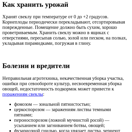
Как хранить урожай
Хранят свеклу при температуре от 0 до +2 градусов.
Корнеплоды периодически перекладывают, отсортировывая
поврежденные. Помещение должно быть сухим, хорошо
проветриваемым. Хранить свеклу можно в ящиках с
отверстиями, пересыпав солью, золой или песком, на полках,
укладывая пирамидками, погружая в глину.
Болезни и вредители
Неправильная агротехника, некачественная уборка участка,
ошибки при севообороте культур, несвоевременная уборка
овощей, недостаточность подкормок может привести к
поражениям свеклы
:
фомозом — зональной пятнистостью;
церкоспорозом — заражениям листвы темными
пятнами;
пероноспорозом (ложной мучнистой росой) —
усыханием или загниванием ботвы, овощей;
фузариозной гнилью, когда увядает листва, чернеют