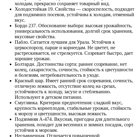
холодам, прекрасно сохраняет товарный вид.
Холодостойкая 19. Свойства — скороспелость, подходит
для подзимних посевов, устойчива к холодам, отменный
вкус.
Бордо 237. Обоснование выбора: высокая урожайность,
универсальность использования, долгий срок хранения,
вкусовые свойства.
Пабло. Ситается лучшим для Урала. Устойчив к
церкоспорозу, парше и корнеедам. Не цветет, не
растрескивается, не стрелкуется. Созревает быстро, дает
хорошие урожаи.
Болтарди. Достоинства сорта: раннее созревание, нет
колец, сахаристость, сочность, стойкость к цветушности
и болезням, нетребовательность в уходе.
Красный шар. Имеет ранний срок созревания, сочность,
отличную лежкость, отсутствие колец на срезах,
устойчивость к холоду, засухе и стеблеванию.
Используют в детском питании.
Смуглянка. Критерии предпочтения: сладкий вкус,
крупность корнеплодов, стабильные урожаи, стойкость
к морозу и цветушности, высокая лежкость.
Подзимняя А-474. Вкусная, пригодна для длительного
хранения, походит для весенних и зимних посадок, сорт
устойчив к морозам.
Несравненная. Отличается повышенной