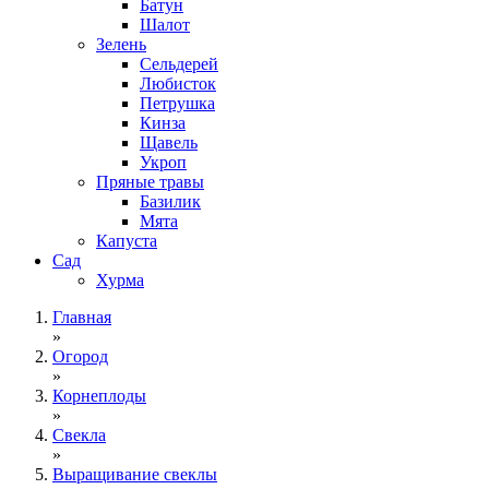
Батун
Шалот
Зелень
Сельдерей
Любисток
Петрушка
Кинза
Щавель
Укроп
Пряные травы
Базилик
Мята
Капуста
Сад
Хурма
Главная
»
Огород
»
Корнеплоды
»
Свекла
»
Выращивание свеклы