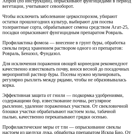
Апрон (по инструкции), опрыскивают фунгицидами в период
вегетации, учитывают севооборот.
Чтобы исключить заболевание церкоспорозом, убирают
остатки прошлогодних культур, выбирают для посева
толерантные сорта, обрабатывают семена средством Агат-25,
посадки опрыскивают фунгицидным препаратом Ровраль.
Профилактика фомоза — внесение в грунт буры, обработка
свеклы перед хранением раствором одного из препаратов:
Ровраль, Беназол, Фундазол.
Для исключения поражения овощей корнеедом рекомендуют
качественно известковать почву, внося весной до посадочных
мероприятий раствор буры. Посевы нужно мульчировать,
регулярно рыхлить между рядами, чтобы не образовывалась
корка.
Эффективная защита от гнили — подкормка удобрениями,
содержащими бор, известкование почвы, регулярное
рыхление, удаление пораженных участков. От свекловичной
блошки участки обрабатывают настоем золы, табачной
пылью, качественно перекапывают грядки осенью.
Профилактические меры от тли — опрыскивание свеклы
настоем из шелухи лука, обработка препаратом Искра Био. От