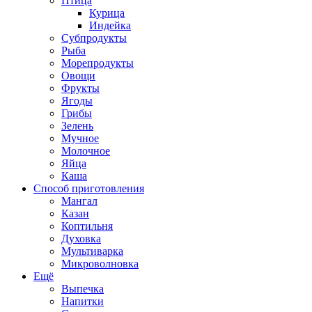
Птица
Курица
Индейка
Субпродукты
Рыба
Морепродукты
Овощи
Фрукты
Ягоды
Грибы
Зелень
Мучное
Молочное
Яйца
Каша
Способ приготовления
Мангал
Казан
Коптильня
Духовка
Мультиварка
Микроволновка
Ещё
Выпечка
Напитки