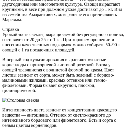
двухгодичная или многолетняя культура. Овощи вырастают
крупными, в весе при должном уходе достигают до 1 кг. Вид
из семейства Амарантовых, хотя раньше его причисляли к
Маревым.
Справка
Урожайность свеклы, выращиваемой без регулярного полива,
составляет от 20 до 25 т с 1 га. При хорошем орошении и
внесении качественных подкормок можно собирать 50–90 т
овощей с 1 га посадочных площадей.
В первый год культивирования вырастают мясистые
корнеплоды с прикорневой листовой розеткой. Ботва у
овощей травянистая с волнистой формой по краям. Цвет
листвы зависит от сорта, может быть зеленый с бордово-
малиновыми жилками, красных оттенков или темно-
фиолетовый. Форма бывает округлой, плоской,
цилиндрической.
Интенсивность цвета зависит от концентрации красящего
вещества — антоциана. Оттенок от светло-красного до
интенсивного бордового или фиолетового. Есть и сорта с
белым цветом корнеплодов.