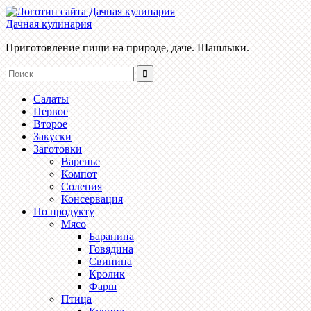
Дачная кулинария
Приготовление пищи на природе, даче. Шашлыки.
Салаты
Первое
Второе
Закуски
Заготовки
Варенье
Компот
Соления
Консервация
По продукту
Мясо
Баранина
Говядина
Свинина
Кролик
Фарш
Птица