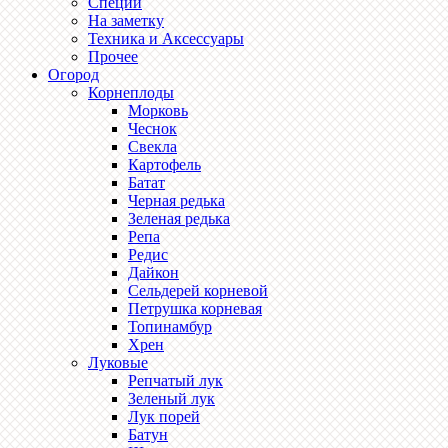
Специи
На заметку
Техника и Аксессуары
Прочее
Огород
Корнеплоды
Морковь
Чеснок
Свекла
Картофель
Батат
Черная редька
Зеленая редька
Репа
Редис
Дайкон
Сельдерей корневой
Петрушка корневая
Топинамбур
Хрен
Луковые
Репчатый лук
Зеленый лук
Лук порей
Батун