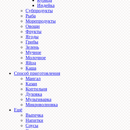
Курица
Индейка
Субпродукты
Рыба
Морепродукты
Овощи
Фрукты
Ягоды
Грибы
Зелень
Мучное
Молочное
Яйца
Каша
Способ приготовления
Мангал
Казан
Коптильня
Духовка
Мультиварка
Микроволновка
Ещё
Выпечка
Напитки
Соусы