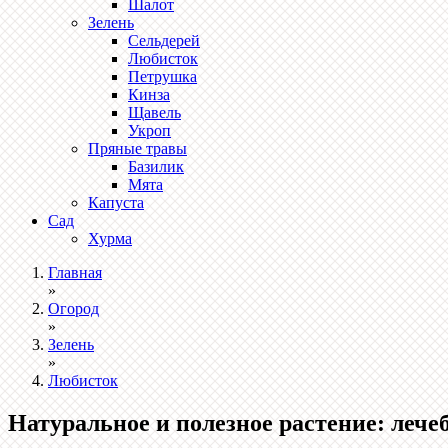
Шалот
Зелень
Сельдерей
Любисток
Петрушка
Кинза
Щавель
Укроп
Пряные травы
Базилик
Мята
Капуста
Сад
Хурма
Главная
»
Огород
»
Зелень
»
Любисток
Натуральное и полезное растение: леч