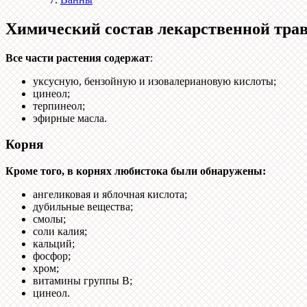
Химический состав лекарственной тра
Все части растения содержат
:
уксусную, бензойную и изовалериановую кислоты;
цинеол;
терпинеол;
эфирные масла.
Корня
Кроме того, в корнях любистока были обнаружены:
ангеликовая и яблочная кислота;
дубильные вещества;
смолы;
соли калия;
кальций;
фосфор;
хром;
витамины группы B;
цинеол.