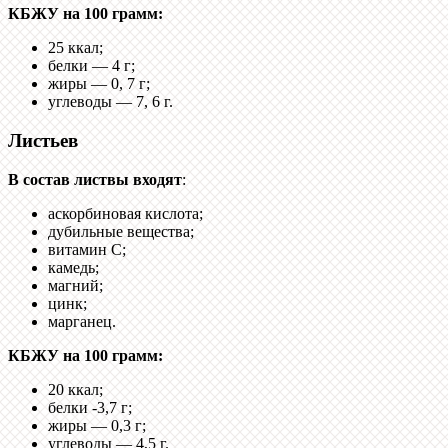
КБЖУ на 100 грамм:
25 ккал;
белки — 4 г;
жиры — 0, 7 г;
углеводы — 7, 6 г.
Листьев
В состав листвы входят
:
аскорбиновая кислота;
дубильные вещества;
витамин С;
камедь;
магний;
цинк;
марганец.
КБЖУ на 100 грамм:
20 ккал;
белки -3,7 г;
жиры — 0,3 г;
углеводы — 4,5 г.