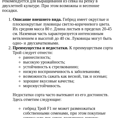
Рекомендуется для выращивания из севка на репку в
двухлетней культуре. При этом возможны и весенние
посадки.
Описание внешнего вида.
Гибрид имеет округлые и
плоскоокруглые луковицы светло-коричневого цвета.
Их средняя масса 80 г. Длина листьев в пределах 20-45
см. Наземная часть характеризуется интенсивным
ветвлением и высотой до 40 см. Луковицы могут быть
одно- и двухзачатковыми.
Преимущества и недостатки.
К преимуществам сорта
Трой следует отнести:
раннеспелость;
высокую урожайность;
устойчивость к стрелкованию;
низкую восприимчивость к заболеваниям;
возможность сажать как весной, так и осенью;
хорошие вкусовые качества;
морозоустойчивость.
Недостатки сорта часто вытекают из его достоинств.
Здесь отметим следующие:
гибрид Трой F1 не может размножаться
собственными семенами, при этом покупные
семена или лук-севок достаточно дороги;