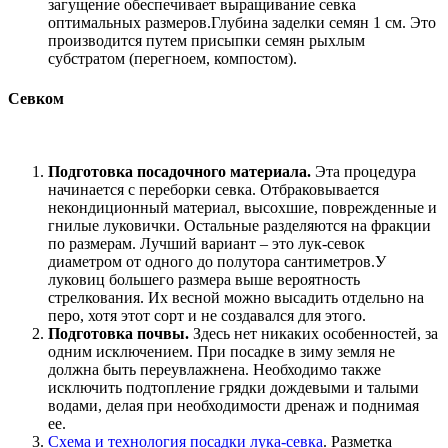
загущение обеспечивает выращивание севка
оптимальных размеров.Глубина заделки семян 1 см. Это
производится путем присыпки семян рыхлым
субстратом (перегноем, компостом).
Севком
Подготовка посадочного материала.
Эта процедура
начинается с переборки севка. Отбраковывается
некондиционный материал, высохшие, поврежденные и
гнилые луковички. Остальные разделяются на фракции
по размерам. Лучший вариант – это лук-севок
диаметром от одного до полутора сантиметров.У
луковиц большего размера выше вероятность
стрелкования. Их весной можно высадить отдельно на
перо, хотя этот сорт и не создавался для этого.
Подготовка почвы.
Здесь нет никаких особенностей, за
одним исключением. При посадке в зиму земля не
должна быть переувлажнена. Необходимо также
исключить подтопление грядки дождевыми и талыми
водами, делая при необходимости дренаж и поднимая
ее.
Схема и технология посадки лука-севка
. Разметка