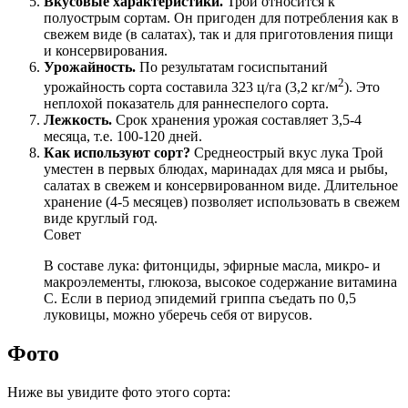
Вкусовые характеристики.
Трой относится к
полуострым сортам. Он пригоден для потребления как в
свежем виде (в салатах), так и для приготовления пищи
и консервирования.
Урожайность.
По результатам госиспытаний
2
урожайность сорта составила 323 ц/га (3,2 кг/м
). Это
неплохой показатель для раннеспелого сорта.
Лежкость.
Срок хранения урожая составляет 3,5-4
месяца, т.е. 100-120 дней.
Как используют сорт?
Среднеострый вкус лука Трой
уместен в первых блюдах, маринадах для мяса и рыбы,
салатах в свежем и консервированном виде. Длительное
хранение (4-5 месяцев) позволяет использовать в свежем
виде круглый год.
Совет
В составе лука: фитонциды, эфирные масла, микро- и
макроэлементы, глюкоза, высокое содержание витамина
С. Если в период эпидемий гриппа съедать по 0,5
луковицы, можно уберечь себя от вирусов.
Фото
Ниже вы увидите фото этого сорта: