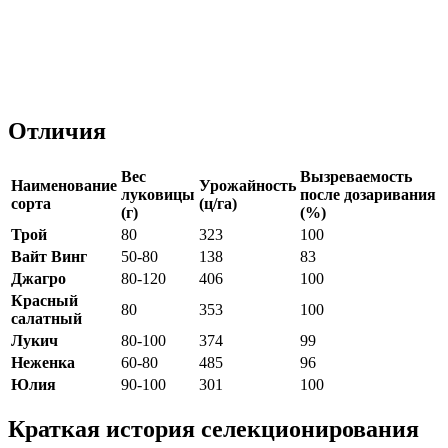
Отличия
Вес
Вызреваемость
Наименование
Урожайность
луковицы
после дозаривания
сорта
(ц/га)
(г)
(%)
Трой
80
323
100
Вайт Винг
50-80
138
83
Джагро
80-120
406
100
Красный
80
353
100
салатный
Лукич
80-100
374
99
Неженка
60-80
485
96
Юлия
90-100
301
100
Краткая история селекционирования