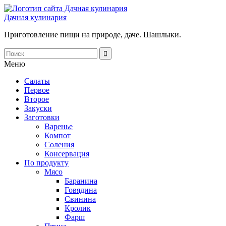
Дачная кулинария
Приготовление пищи на природе, даче. Шашлыки.
Меню
Салаты
Первое
Второе
Закуски
Заготовки
Варенье
Компот
Соления
Консервация
По продукту
Мясо
Баранина
Говядина
Свинина
Кролик
Фарш