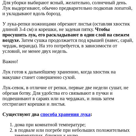
Для уборки выбирают ясный, желательно, солнечный день.
Лук выдергивают, обычно предварительно подкопав лопатой,
и укладывают вдоль борозд.
У лука-репки ножницами обрезают листья (оставляя хвостик
длиной 3-4 см) и корешки, не задевая пятку.
Чтобы
просушить лук, его раскладывают в один слой на свежем
воздухе.
Затем сушка продолжается под крышей (навес, сарай,
чердак, веранда). На это потребуется, в зависимости от
условий, не менее двух недель.
Важно!
Лук готов к дальнейшему хранению, когда хвостик на
макушке станет совершенно сухой.
Лук-севок, в отличие от репки, первые две недели сушат, не
обрезая ботву. Для удобства его связывают в пучки и
подвешивают в сараях или на чердаках, и лишь затем
отстригают корешки и листья.
Существуют два
способа хранения лука
:
дома при комнатной температуре;
в подвале или погребе при небольших положительных
температурах, близких к нулю.