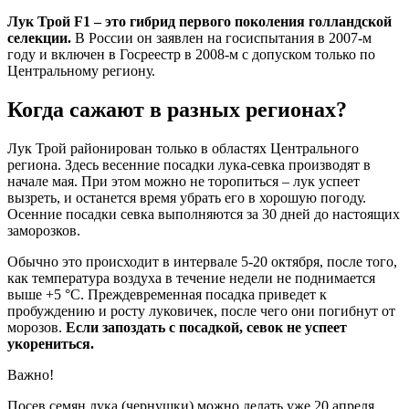
Лук Трой F1 – это гибрид первого поколения голландской
селекции.
В России он заявлен на госиспытания в 2007-м
году и включен в Госреестр в 2008-м с допуском только по
Центральному региону.
Когда сажают в разных регионах?
Лук Трой районирован только в областях Центрального
региона. Здесь весенние посадки лука-севка производят в
начале мая. При этом можно не торопиться – лук успеет
вызреть, и останется время убрать его в хорошую погоду.
Осенние посадки севка выполняются за 30 дней до настоящих
заморозков.
Обычно это происходит в интервале 5-20 октября, после того,
как температура воздуха в течение недели не поднимается
выше +5 °С. Преждевременная посадка приведет к
пробуждению и росту луковичек, после чего они погибнут от
морозов.
Если запоздать с посадкой, севок не успеет
укорениться.
Важно!
Посев семян лука (чернушки) можно делать уже 20 апреля,