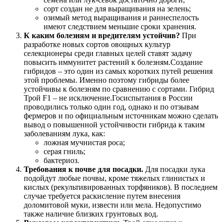
сорт создан не для выращивания на зелень;
озимый метод выращивания и раннеспелость
имеют следствием меньшие сроки хранения.
К каким болезням и вредителям устойчив?
При
разработке новых сортов овощных культур
селекционеры среди главных целей ставят задачу
повысить иммунитет растений к болезням.Создание
гибридов – это один из самых коротких путей решения
этой проблемы. Именно поэтому гибриды более
устойчивы к болезням по сравнению с сортами. Гибрид
Трой F1 – не исключение.Госиспытания в России
проводились только один год, однако и по отзывам
фермеров и по официальным источникам можно сделать
вывод о повышенной устойчивости гибрида к таким
заболеваниям лука, как:
ложная мучнистая роса;
серая гниль;
бактериоз.
Требования к почве для посадки.
Для посадки лука
подойдут любые почвы, кроме тяжелых глинистых и
кислых (рекультивированных торфяников). В последнем
случае требуется раскисление путем внесения
доломитовой муки, извести или мела. Недопустимо
также наличие близких грунтовых вод.