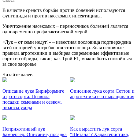
В качестве средств борьбы против болезней используются
фунгициды и против насекомых инсектициды.
Уничтожение насекомых – переносчиков болезней является
одновременно профилактической мерой.
«Лук – от семи недуг!» – известная пословица подтверждена
всей историей употребления этого овоща. Зная основные
правила агротехники и выбирая современные эффективные
сорта и гибриды, такие, как Трой F1, можно быть спокойным
за свое здоровье.
Читайте далее:
Описание лука Бирнформиге
Описание лука сорта Сеттон и
и фото сорта. Правила
агротехника его выращивания
посадки семенами и севком,
нюансы ухода
Неприхотливый лук
Как вырастить лук сорта
Бамбергер. Описание, посадка
"Шетана"? Характеристика,