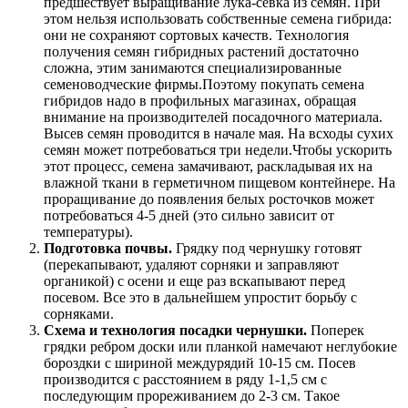
предшествует выращивание лука-севка из семян. При
этом нельзя использовать собственные семена гибрида:
они не сохраняют сортовых качеств. Технология
получения семян гибридных растений достаточно
сложна, этим занимаются специализированные
семеноводческие фирмы.Поэтому покупать семена
гибридов надо в профильных магазинах, обращая
внимание на производителей посадочного материала.
Высев семян проводится в начале мая. На всходы сухих
семян может потребоваться три недели.Чтобы ускорить
этот процесс, семена замачивают, раскладывая их на
влажной ткани в герметичном пищевом контейнере. На
проращивание до появления белых росточков может
потребоваться 4-5 дней (это сильно зависит от
температуры).
Подготовка почвы.
Грядку под чернушку готовят
(перекапывают, удаляют сорняки и заправляют
органикой) с осени и еще раз вскапывают перед
посевом. Все это в дальнейшем упростит борьбу с
сорняками.
Схема и технология посадки чернушки.
Поперек
грядки ребром доски или планкой намечают неглубокие
бороздки с шириной междурядий 10-15 см. Посев
производится с расстоянием в ряду 1-1,5 см с
последующим прореживанием до 2-3 см. Такое