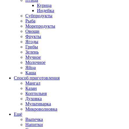
Птица
Курица
Индейка
Субпродукты
Рыба
Морепродукты
Овощи
Фрукты
Ягоды
Грибы
Зелень
Мучное
Молочное
Яйца
Каша
Способ приготовления
Мангал
Казан
Коптильня
Духовка
Мультиварка
Микроволновка
Ещё
Выпечка
Напитки