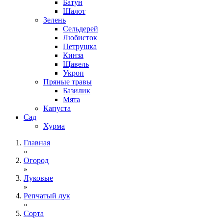
Батун
Шалот
Зелень
Сельдерей
Любисток
Петрушка
Кинза
Щавель
Укроп
Пряные травы
Базилик
Мята
Капуста
Сад
Хурма
Главная
»
Огород
»
Луковые
»
Репчатый лук
»
Сорта