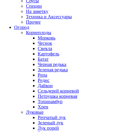
Соусы
Специи
На заметку
Техника и Аксессуары
Прочее
Огород
Корнеплоды
Морковь
Чеснок
Свекла
Картофель
Батат
Черная редька
Зеленая редька
Репа
Редис
Дайкон
Сельдерей корневой
Петрушка корневая
Топинамбур
Хрен
Луковые
Репчатый лук
Зеленый лук
Лук порей