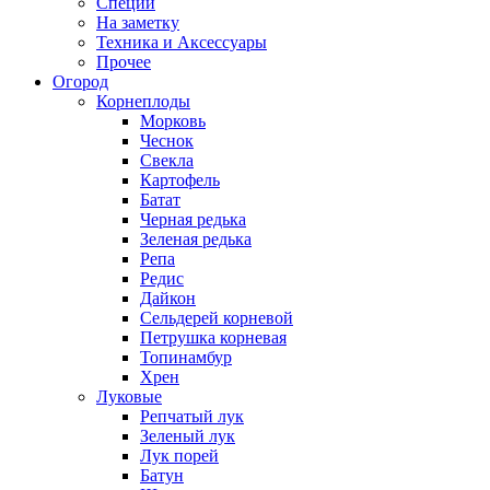
Специи
На заметку
Техника и Аксессуары
Прочее
Огород
Корнеплоды
Морковь
Чеснок
Свекла
Картофель
Батат
Черная редька
Зеленая редька
Репа
Редис
Дайкон
Сельдерей корневой
Петрушка корневая
Топинамбур
Хрен
Луковые
Репчатый лук
Зеленый лук
Лук порей
Батун