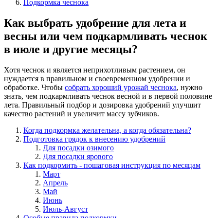
Подкормка чеснока
Как выбрать удобрение для лета и
весны или чем подкармливать чеснок
в июле и другие месяцы?
Хотя чеснок и является неприхотливым растением, он
нуждается в правильном и своевременном удобрении и
обработке. Чтобы
собрать хороший урожай чеснока
, нужно
знать, чем подкармливать чеснок весной и в первой половине
лета. Правильный подбор и дозировка удобрений улучшит
качество растений и увеличит массу зубчиков.
Когда подкормка желательна, а когда обязательна?
Подготовка грядок к внесению удобрений
Для посадки озимого
Для посадки ярового
Как подкормить - пошаговая инструкция по месяцам
Март
Апрель
Май
Июнь
Июль-Август
Особые правила подкормки