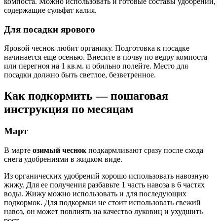
компоста. Можно использовать и готовые составы удобрений,
содержащие сульфат калия.
Для посадки ярового
Яровой чеснок любит органику. Подготовка к посадке
начинается еще осенью. Внесите в почву по ведру компоста
или перегноя на 1 кв.м. и обильно полейте. Место для
посадки должно быть светлое, безветренное.
Как подкормить — пошаговая
инструкция по месяцам
Март
В марте
озимый чеснок
подкармливают сразу после схода
снега удобрениями в жидком виде.
Из органических удобрений хорошо использовать навозную
жижу. Для ее получения разбавьте 1 часть навоза в 6 частях
воды. Жижу можно использовать и для последующих
подкормок. Для подкормки не стоит использовать свежий
навоз, он может повлиять на качество луковиц и ухудшить
рост.