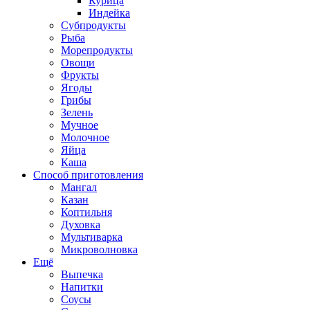
Курица
Индейка
Субпродукты
Рыба
Морепродукты
Овощи
Фрукты
Ягоды
Грибы
Зелень
Мучное
Молочное
Яйца
Каша
Способ приготовления
Мангал
Казан
Коптильня
Духовка
Мультиварка
Микроволновка
Ещё
Выпечка
Напитки
Соусы