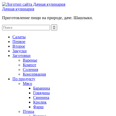
Дачная кулинария
Приготовление пищи на природе, даче. Шашлыки.
Салаты
Первое
Второе
Закуски
Заготовки
Варенье
Компот
Соления
Консервация
По продукту
Мясо
Баранина
Говядина
Свинина
Кролик
Фарш
Птица