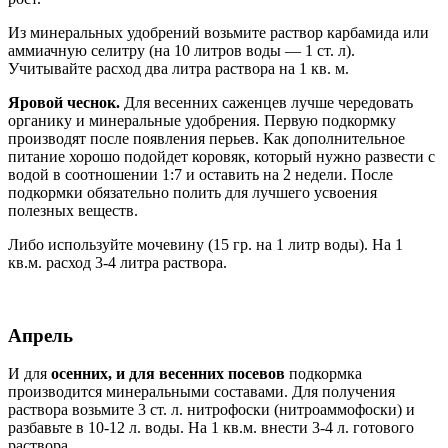
Из минеральных удобрений возьмите раствор карбамида или
аммиачную селитру (на 10 литров воды — 1 ст. л).
Учитывайте расход два литра раствора на 1 кв. м.
Яровой чеснок.
Для весенних саженцев лучше чередовать
органику и минеральные удобрения. Первую подкормку
производят после появления перьев. Как дополнительное
питание хорошо подойдет коровяк, который нужно развести с
водой в соотношении 1:7 и оставить на 2 недели. После
подкормки обязательно полить для лучшего усвоения
полезных веществ.
Либо используйте мочевину (15 гр. на 1 литр воды). На 1
кв.м. расход 3-4 литра раствора.
Апрель
И для
осенних, и для весенних посевов
подкормка
производится минеральными составами. Для получения
раствора возьмите 3 ст. л. нитрофоски (нитроаммофоски) и
разбавьте в 10-12 л. воды. На 1 кв.м. внести 3-4 л. готового
раствора.