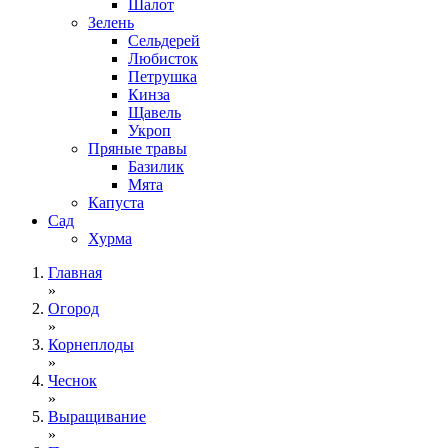
Шалот
Зелень
Сельдерей
Любисток
Петрушка
Кинза
Щавель
Укроп
Пряные травы
Базилик
Мята
Капуста
Сад
Хурма
Главная
»
Огород
»
Корнеплоды
»
Чеснок
»
Выращивание
»