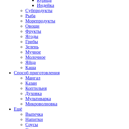
Курица
Индейка
Субпродукты
Рыба
Морепродукты
Овощи
Фрукты
Ягоды
Грибы
Зелень
Мучное
Молочное
Яйца
Каша
Способ приготовления
Мангал
Казан
Коптильня
Духовка
Мультиварка
Микроволновка
Ещё
Выпечка
Напитки
Соусы