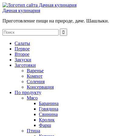
Дачная кулинария
Приготовление пищи на природе, даче. Шашлыки.
Салаты
Первое
Второе
Закуски
Заготовки
Варенье
Компот
Соления
Консервация
По продукту
Мясо
Баранина
Говядина
Свинина
Кролик
Фарш
Птица