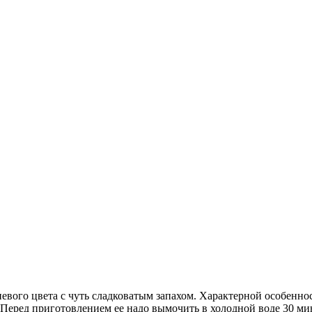
вого цвета с чуть сладковатым запахом. Характерной особеннос
еред приготовлением ее надо вымочить в холодной воде 30 мину