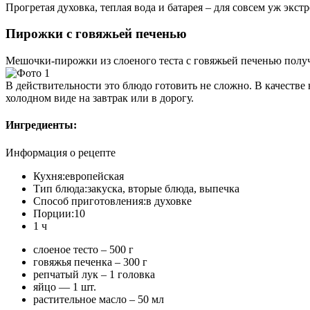
Прогретая духовка, теплая вода и батарея – для совсем уж экс
Пирожки с говяжьей печенью
Мешочки-пирожки из слоеного теста с говяжьей печенью полу
В действительности это блюдо готовить не сложно. В качестве
холодном виде на завтрак или в дорогу.
Ингредиенты:
Информация о рецепте
Кухня:
европейская
Тип блюда:
закуска, вторые блюда, выпечка
Способ приготовления:
в духовке
Порции:
10
1 ч
слоеное тесто – 500 г
говяжья печенка – 300 г
репчатый лук – 1 головка
яйцо — 1 шт.
растительное масло – 50 мл