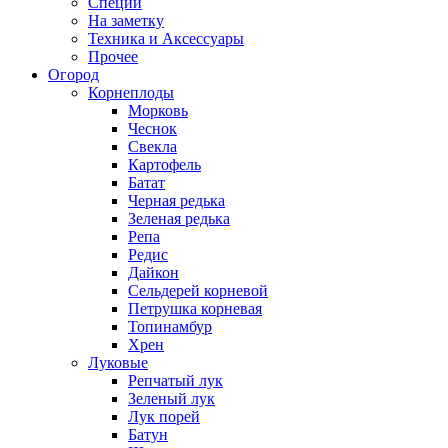
Специи
На заметку
Техника и Аксессуары
Прочее
Огород
Корнеплоды
Морковь
Чеснок
Свекла
Картофель
Батат
Черная редька
Зеленая редька
Репа
Редис
Дайкон
Сельдерей корневой
Петрушка корневая
Топинамбур
Хрен
Луковые
Репчатый лук
Зеленый лук
Лук порей
Батун