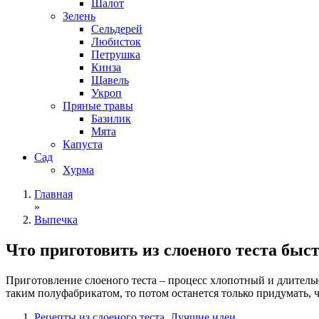
Шалот
Зелень
Сельдерей
Любисток
Петрушка
Кинза
Щавель
Укроп
Пряные травы
Базилик
Мята
Капуста
Сад
Хурма
Главная
»
Выпечка
Что приготовить из слоеного теста быст
Приготовление слоеного теста – процесс хлопотный и длитель
таким полуфабрикатом, то потом останется только придумать, ч
Рецепты из слоеного теста. Лучшие идеи