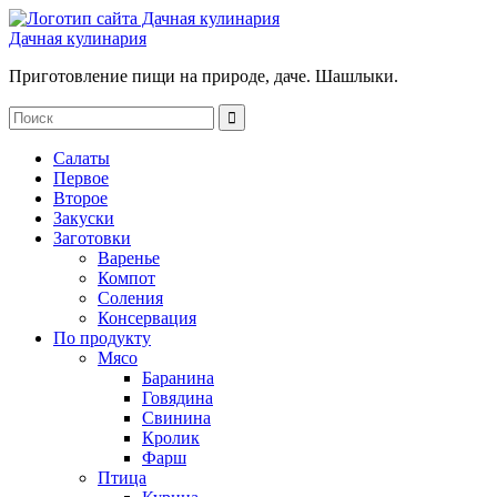
Дачная кулинария
Приготовление пищи на природе, даче. Шашлыки.
Салаты
Первое
Второе
Закуски
Заготовки
Варенье
Компот
Соления
Консервация
По продукту
Мясо
Баранина
Говядина
Свинина
Кролик
Фарш
Птица