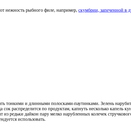
ют нежность рыбного филе, например,
скумбрии, запеченной в д
зать тонкими и длинными полосками-паутинками. Зелень нарубит
а сок распределится по продуктам, капнуть несколько капель ку
 из редьки дайкон пару мелко нарубленных колечек стручкового
ендуется использовать.