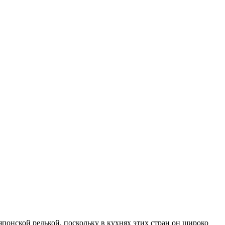
понской редькой, поскольку в кухнях этих стран он широко