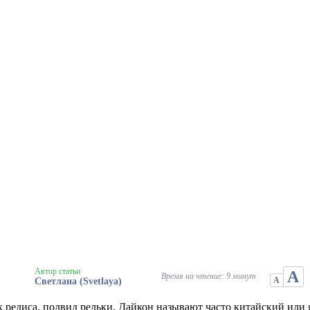
Автор статьи
А
Время на чтение: 9 минут
А
Светлана (Svetlaya)
редиса, подвид редьки. Дайкон называют часто китайский или я