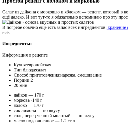
Простой рецепт с яблоком и морковью
Салат из дайкона с морковью и яблоком — рецепт, который в ко
ещё далеко. И вот тут-то я обязательно вспоминаю про эту про
В погребе обычно ещё есть запас всех ингредиентов:
хранение 
всё.
Ингредиенты:
Информация о рецепте
Кухня:
европейская
Тип блюда:
салат
Способ приготовления:
нарезка, смешивание
Порции:
2
20 мин
дайкон — 170 г
морковь -140 г
яблоко — 170 г
сок лимона — по вкусу
соль, перец черный молотый — по вкусу
масло подсолнечное — 1-2 ст.л.