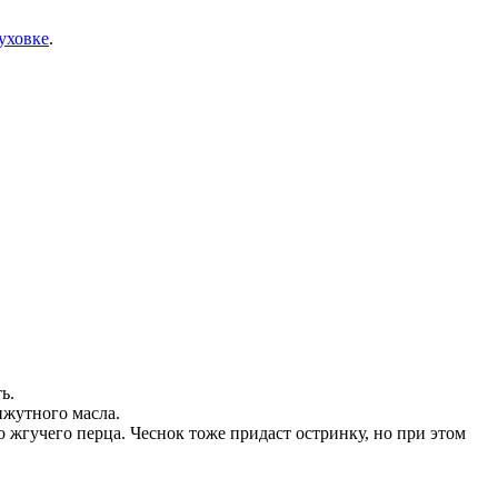
уховке
.
ь.
нжутного масла.
 жгучего перца. Чеснок тоже придаст остринку, но при этом