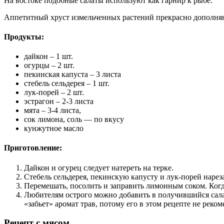
На востоке подобные салаты используют как гарнир к рыбе.
Аппетитный хруст измельченных растений прекрасно дополня
Продукты:
дайкон – 1 шт.
огурцы – 2 шт.
пекинская капуста – 3 листа
стебель сельдерея – 1 шт.
лук-порей – 2 шт.
эстрагон – 2-3 листа
мята – 3-4 листа,
сок лимона, соль — по вкусу
кунжутное масло
Приготовление:
Дайкон и огурец следует натереть на терке.
Стебель сельдерея, пекинскую капусту и лук-порей наре
Перемешать, посолить и заправить лимонным соком. Когд
Любителям острого можно добавить в получившийся салат
«забьет» аромат трав, потому его в этом рецепте не реком
Рецепт с мясом