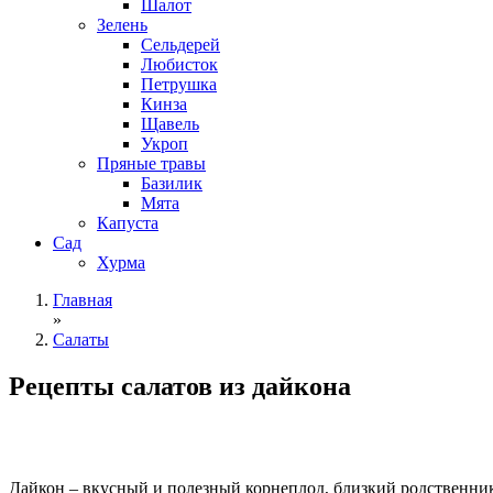
Шалот
Зелень
Сельдерей
Любисток
Петрушка
Кинза
Щавель
Укроп
Пряные травы
Базилик
Мята
Капуста
Сад
Хурма
Главная
»
Салаты
Рецепты салатов из дайкона
Дайкон – вкусный и полезный корнеплод, близкий родственник 