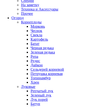
Специи
На заметку
Техника и Аксессуары
Прочее
Огород
Корнеплоды
Морковь
Чеснок
Свекла
Картофель
Батат
Черная редька
Зеленая редька
Репа
Редис
Дайкон
Сельдерей корневой
Петрушка корневая
Топинамбур
Хрен
Луковые
Репчатый лук
Зеленый лук
Лук порей
Батун