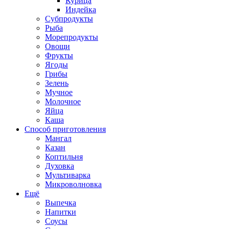
Курица
Индейка
Субпродукты
Рыба
Морепродукты
Овощи
Фрукты
Ягоды
Грибы
Зелень
Мучное
Молочное
Яйца
Каша
Способ приготовления
Мангал
Казан
Коптильня
Духовка
Мультиварка
Микроволновка
Ещё
Выпечка
Напитки
Соусы