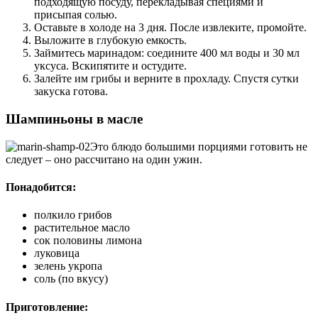
подходящую посуду, перекладывая специями и
присыпая солью.
Оставьте в холоде на 3 дня. После извлеките, промойте.
Выложите в глубокую емкость.
Займитесь маринадом: соедините 400 мл воды и 30 мл
уксуса. Вскипятите и остудите.
Залейте им грибы и верните в прохладу. Спустя сутки
закуска готова.
Шампиньоны в масле
Это блюдо большими порциями готовить не
следует – оно рассчитано на один ужин.
Понадобится:
полкило грибов
растительное масло
сок половины лимона
луковица
зелень укропа
соль (по вкусу)
Приготовление: