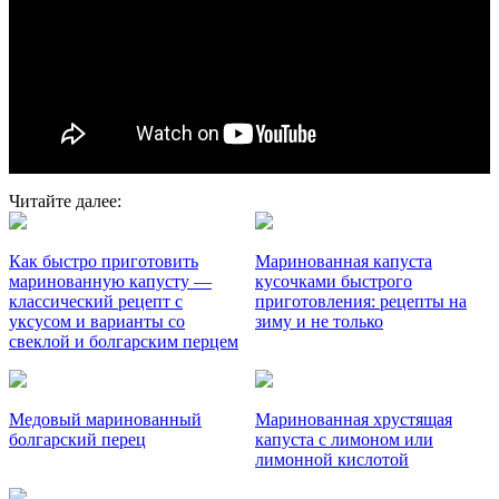
Читайте далее:
Как быстро приготовить
Маринованная капуста
маринованную капусту —
кусочками быстрого
классический рецепт с
приготовления: рецепты на
уксусом и варианты со
зиму и не только
свеклой и болгарским перцем
Медовый маринованный
Маринованная хрустящая
болгарский перец
капуста с лимоном или
лимонной кислотой