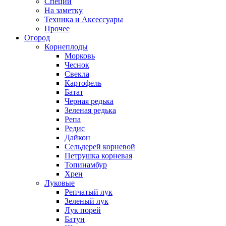
Специи
На заметку
Техника и Аксессуары
Прочее
Огород
Корнеплоды
Морковь
Чеснок
Свекла
Картофель
Батат
Черная редька
Зеленая редька
Репа
Редис
Дайкон
Сельдерей корневой
Петрушка корневая
Топинамбур
Хрен
Луковые
Репчатый лук
Зеленый лук
Лук порей
Батун