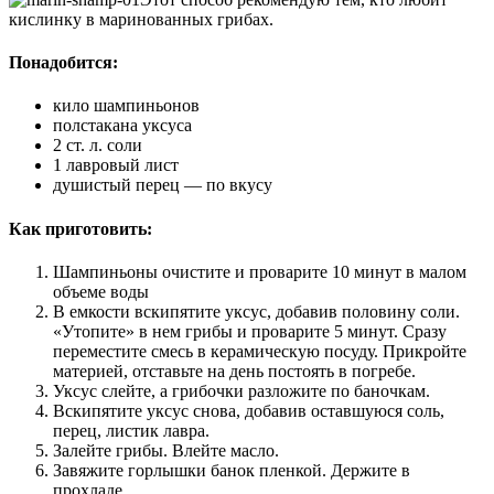
кислинку в маринованных грибах.
Понадобится:
кило шампиньонов
полстакана уксуса
2 ст. л. соли
1 лавровый лист
душистый перец — по вкусу
Как приготовить:
Шампиньоны очистите и проварите 10 минут в малом
объеме воды
В емкости вскипятите уксус, добавив половину соли.
«Утопите» в нем грибы и проварите 5 минут. Сразу
переместите смесь в керамическую посуду. Прикройте
материей, отставьте на день постоять в погребе.
Уксус слейте, а грибочки разложите по баночкам.
Вскипятите уксус снова, добавив оставшуюся соль,
перец, листик лавра.
Залейте грибы. Влейте масло.
Завяжите горлышки банок пленкой. Держите в
прохладе.