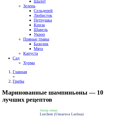
Шалот
Зелень
Сельдерей
Любисток
Петрушка
Кинза
Щавель
Укроп
Пряные травы
Базилик
Мята
Капуста
Сад
Хурма
Главная
»
Грибы
Маринованные шампиньоны — 10
лучших рецептов
Автор статьи
Lorchen (Umarova Larissa)