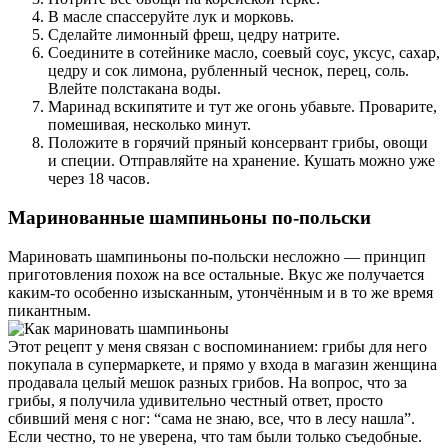
В масле спассеруйте лук и морковь.
Сделайте лимонный фреш, цедру натрите.
Соедините в сотейнике масло, соевый соус, уксус, сахар,
цедру и сок лимона, рубленный чеснок, перец, соль.
Влейте полстакана воды.
Маринад вскипятите и тут же огонь убавьте. Проварите,
помешивая, несколько минут.
Положите в горячий пряный консервант грибы, овощи
и специи. Отправляйте на хранение. Кушать можно уже
через 18 часов.
Маринованные шампиньоны по-польски
Мариновать шампиньоны по-польски несложно — принцип
приготовления похож на все остальные. Вкус же получается
каким-то особенно изысканным, утончённым и в то же время
пикантным.
Этот рецепт у меня связан с воспоминанием: грибы для него
покупала в супермаркете, и прямо у входа в магазин женщина
продавала целый мешок разных грибов. На вопрос, что за
грибы, я получила удивительно честный ответ, просто
сбивший меня с ног: “сама не знаю, все, что в лесу нашла”.
Если честно, то не уверена, что там были только съедобные.