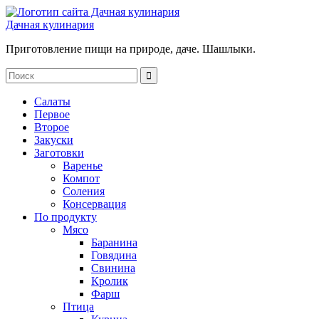
Дачная кулинария
Приготовление пищи на природе, даче. Шашлыки.
Салаты
Первое
Второе
Закуски
Заготовки
Варенье
Компот
Соления
Консервация
По продукту
Мясо
Баранина
Говядина
Свинина
Кролик
Фарш
Птица