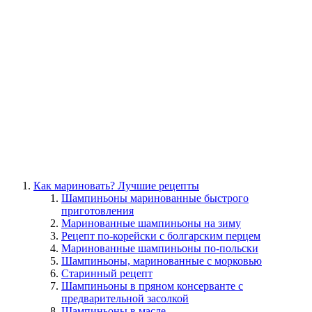
Как мариновать? Лучшие рецепты
Шампиньоны маринованные быстрого
приготовления
Маринованные шампиньоны на зиму
Рецепт по-корейски с болгарским перцем
Маринованные шампиньоны по-польски
Шампиньоны, маринованные с морковью
Старинный рецепт
Шампиньоны в пряном консерванте с
предварительной засолкой
Шампиньоны в масле