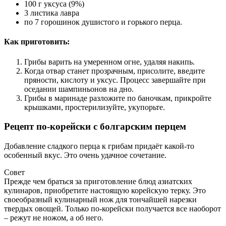
100 г уксуса (9%)
3 листика лавра
по 7 горошинок душистого и горького перца.
Как приготовить:
Грибы варить на умеренном огне, удаляя накипь.
Когда отвар станет прозрачным, присолите, введите
пряности, кислоту и уксус. Процесс завершайте при
оседании шампиньонов на дно.
Грибы в маринаде разложите по баночкам, прикройте
крышками, простерилизуйте, укупорьте.
Рецепт по-корейски с болгарским перцем
Добавление сладкого перца к грибам придаёт какой-то
особенный вкус. Это очень удачное сочетание.
Совет
Прежде чем браться за приготовление блюд азиатских
кулинаров, приобретите настоящую корейскую терку. Это
своеобразный кулинарный нож для тончайшей нарезки
твердых овощей. Только по-корейски получается все наоборот
– режут не ножом, а об него.