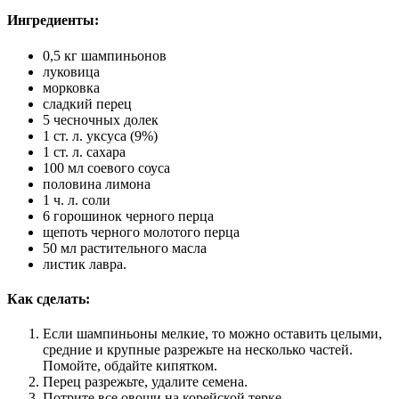
Ингредиенты:
0,5 кг шампиньонов
луковица
морковка
сладкий перец
5 чесночных долек
1 ст. л. уксуса (9%)
1 ст. л. сахара
100 мл соевого соуса
половина лимона
1 ч. л. соли
6 горошинок черного перца
щепоть черного молотого перца
50 мл растительного масла
листик лавра.
Как сделать:
Если шампиньоны мелкие, то можно оставить целыми,
средние и крупные разрежьте на несколько частей.
Помойте, обдайте кипятком.
Перец разрежьте, удалите семена.
Потрите все овощи на корейской терке.