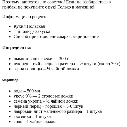
Поэтому настоятельно советую! Если не разбираетесь в
грибах, не покупайте с рук! Только в магазине!
Информация о рецепте
Кухня:
Польская
Тип блюда:
закуска
Способ приготовления:
варка, маринование
Ингредиенты:
шампиньоны свежие – 300 г
лук репчатый среднего размера – ½ штуки (около 30 г)
зерна горчицы – ½ чайной ложки
маринад:
вода – 500 мл
уксус 9% — 2 столовые ложки
семена укропа – ½ чайной ложки
черный перец – горошек – 5-6 штук
лавровый лист маленького размера – 1 штука
гвоздика – 1 штука
соль – 1 чайная ложка.