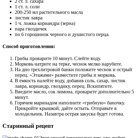
2 ст. л. сахара
1 ст. л. соли
200-250 мл растительного масла
листик лавра
1 ч. ложка кориандра (зерна)
пара гвоздичек
по 6 горошинок черного и душистого перца.
Способ приготовления:
Грибы проварите 10 минут. Слейте воду.
Морковь натрите на терке, чеснок мелко нарубите.
На дно трехлитровой банки положите чеснок и острый
перец. «Этажами» разместите грибы и морковь.
В емкость налейте воду, добавив соль, сахар, листик
лавра, кориандр, гвоздику, перец. Вскипятите.
Введите масло, сок лимона, проварите дополнительно 5
минут.
Горячим маринадом наполните «грибную» баночку.
Прикройте крышкой, дайте остыть. Отправьте в
холодильник. Назавтра острая закуска будет готова.
Старинный рецепт
Этот способ рекомендую тем, кто любит