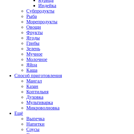
Курица
Индейка
Субпродукты
Рыба
Морепродукты
Овощи
Фрукты
Ягоды
Грибы
Зелень
Мучное
Молочное
Яйца
Каша
Способ приготовления
Мангал
Казан
Коптильня
Духовка
Мультиварка
Микроволновка
Ещё
Выпечка
Напитки
Соусы