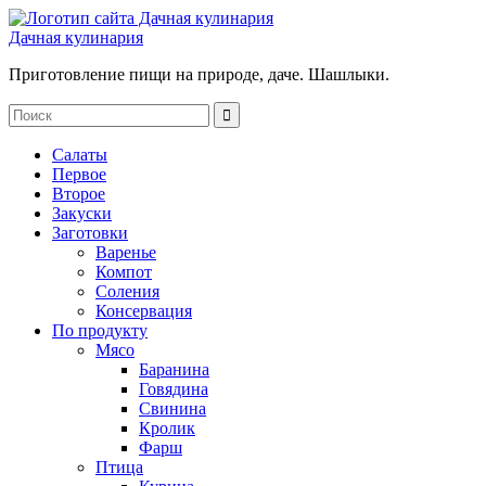
Дачная кулинария
Приготовление пищи на природе, даче. Шашлыки.
Салаты
Первое
Второе
Закуски
Заготовки
Варенье
Компот
Соления
Консервация
По продукту
Мясо
Баранина
Говядина
Свинина
Кролик
Фарш
Птица