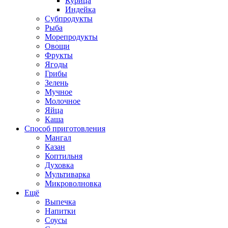
Курица
Индейка
Субпродукты
Рыба
Морепродукты
Овощи
Фрукты
Ягоды
Грибы
Зелень
Мучное
Молочное
Яйца
Каша
Способ приготовления
Мангал
Казан
Коптильня
Духовка
Мультиварка
Микроволновка
Ещё
Выпечка
Напитки
Соусы