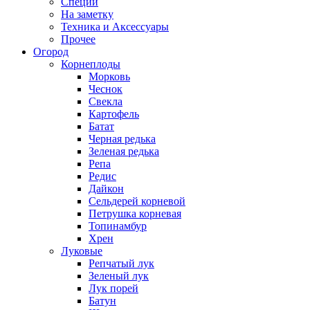
Специи
На заметку
Техника и Аксессуары
Прочее
Огород
Корнеплоды
Морковь
Чеснок
Свекла
Картофель
Батат
Черная редька
Зеленая редька
Репа
Редис
Дайкон
Сельдерей корневой
Петрушка корневая
Топинамбур
Хрен
Луковые
Репчатый лук
Зеленый лук
Лук порей
Батун