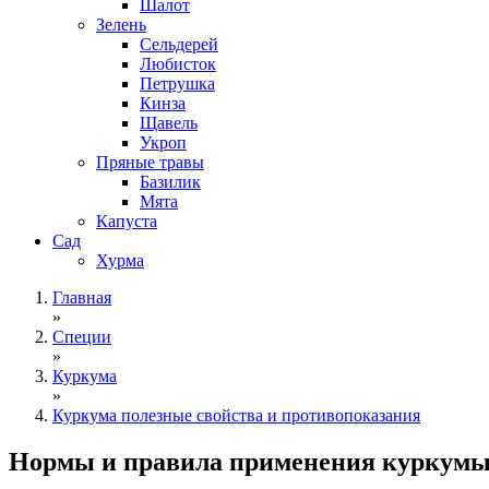
Шалот
Зелень
Сельдерей
Любисток
Петрушка
Кинза
Щавель
Укроп
Пряные травы
Базилик
Мята
Капуста
Сад
Хурма
Главная
»
Специи
»
Куркума
»
Куркума полезные свойства и противопоказания
Нормы и правила применения куркумы. 