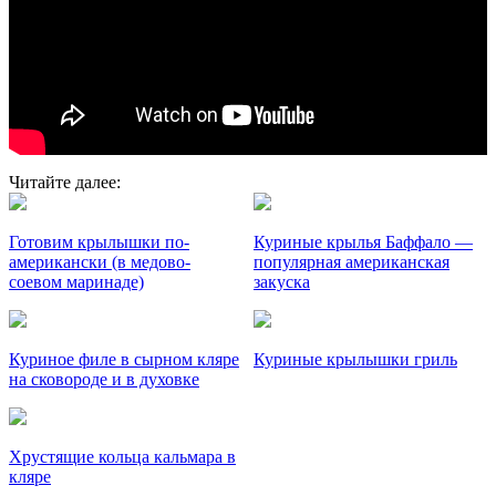
Читайте далее:
Готовим крылышки по-
Куриные крылья Баффало —
американски (в медово-
популярная американская
соевом маринаде)
закуска
Куриное филе в сырном кляре
Куриные крылышки гриль
на сковороде и в духовке
Хрустящие кольца кальмара в
кляре