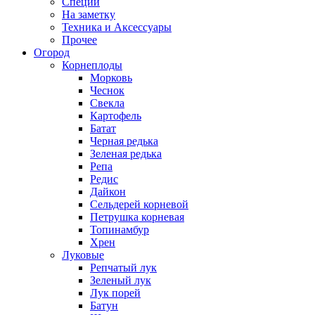
Специи
На заметку
Техника и Аксессуары
Прочее
Огород
Корнеплоды
Морковь
Чеснок
Свекла
Картофель
Батат
Черная редька
Зеленая редька
Репа
Редис
Дайкон
Сельдерей корневой
Петрушка корневая
Топинамбур
Хрен
Луковые
Репчатый лук
Зеленый лук
Лук порей
Батун