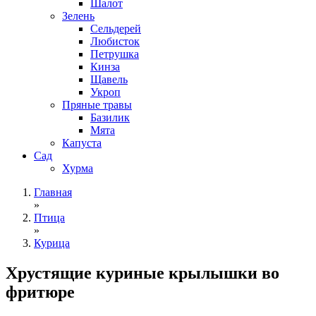
Шалот
Зелень
Сельдерей
Любисток
Петрушка
Кинза
Щавель
Укроп
Пряные травы
Базилик
Мята
Капуста
Сад
Хурма
Главная
»
Птица
»
Курица
Хрустящие куриные крылышки во
фритюре