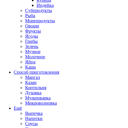
Курица
Индейка
Субпродукты
Рыба
Морепродукты
Овощи
Фрукты
Ягоды
Грибы
Зелень
Мучное
Молочное
Яйца
Каша
Способ приготовления
Мангал
Казан
Коптильня
Духовка
Мультиварка
Микроволновка
Ещё
Выпечка
Напитки
Соусы