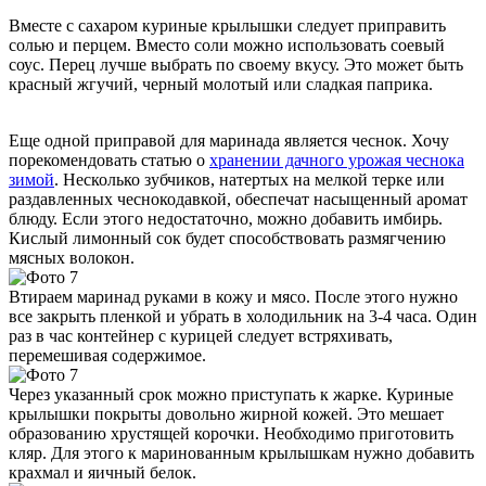
Вместе с сахаром куриные крылышки следует приправить
солью и перцем. Вместо соли можно использовать соевый
соус. Перец лучше выбрать по своему вкусу. Это может быть
красный жгучий, черный молотый или сладкая паприка.
Еще одной приправой для маринада является чеснок. Хочу
порекомендовать статью о
хранении дачного урожая чеснока
зимой
. Несколько зубчиков, натертых на мелкой терке или
раздавленных чеснокодавкой, обеспечат насыщенный аромат
блюду. Если этого недостаточно, можно добавить имбирь.
Кислый лимонный сок будет способствовать размягчению
мясных волокон.
Втираем маринад руками в кожу и мясо. После этого нужно
все закрыть пленкой и убрать в холодильник на 3-4 часа. Один
раз в час контейнер с курицей следует встряхивать,
перемешивая содержимое.
Через указанный срок можно приступать к жарке. Куриные
крылышки покрыты довольно жирной кожей. Это мешает
образованию хрустящей корочки. Необходимо приготовить
кляр. Для этого к маринованным крылышкам нужно добавить
крахмал и яичный белок.