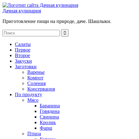
Дачная кулинария
Приготовление пищи на природе, даче. Шашлыки.
Салаты
Первое
Второе
Закуски
Заготовки
Варенье
Компот
Соления
Консервация
По продукту
Мясо
Баранина
Говядина
Свинина
Кролик
Фарш
Птица