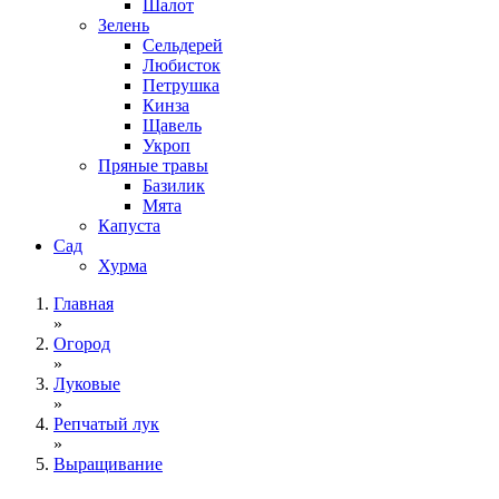
Шалот
Зелень
Сельдерей
Любисток
Петрушка
Кинза
Щавель
Укроп
Пряные травы
Базилик
Мята
Капуста
Сад
Хурма
Главная
»
Огород
»
Луковые
»
Репчатый лук
»
Выращивание