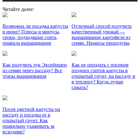
Читайте далее:
Возможна ли посадка капусты
Отличный способ получить
в июне? Плюсы и минусы,
качественный урожай —
сроки, подходящие сорта,
выращивание картофеля из
правила выращивания
семян. Нюансы процедуры
Как получить лук Эксибишен
Как не опоздать с посевом
из семян через рассаду? Все
поздних сортов капусты в
этапы выращивания
открытый грунт, на рассаду и
в теплицу? Когда лучше
сажать?
Посев цветной капусты на
рассаду и посадка ее в
открытый грунт. Как
правильно ухаживать за
всходами?