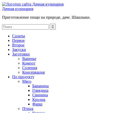
Дачная кулинария
Приготовление пищи на природе, даче. Шашлыки.
Салаты
Первое
Второе
Закуски
Заготовки
Варенье
Компот
Соления
Консервация
По продукту
Мясо
Баранина
Говядина
Свинина
Кролик
Фарш
Птица