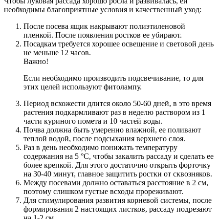
Чтобы луковая рассада хорошо росла и развивалась, ей
необходимы благоприятные условия и качественный уход:
После посева ящик накрывают полиэтиленовой
пленкой. После появления ростков ее убирают.
Посадкам требуется хорошее освещение и световой день
не меньше 12 часов.
Важно!
Если необходимо производить подсвечивание, то для
этих целей используют фитолампу.
Период всхожести длится около 50-60 дней, в это время
растения подкармливают раз в неделю раствором из 1
части куриного помета и 10 частей воды.
Почва должна быть умеренно влажной, ее поливают
теплой водой, после подсыхания верхнего слоя.
Раз в день необходимо понижать температуру
содержания на 5 °С, чтобы закалить рассаду и сделать ее
более крепкой. Для этого достаточно открыть форточку
на 30-40 минут, главное защитить ростки от сквозняков.
Между посевами должно оставаться расстояние в 2 см,
поэтому слишком густые всходы прореживают.
Для стимулирования развития корневой системы, после
формирования 2 настоящих листков, рассаду подрезают
на 1-2 см.