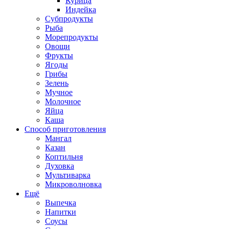
Курица
Индейка
Субпродукты
Рыба
Морепродукты
Овощи
Фрукты
Ягоды
Грибы
Зелень
Мучное
Молочное
Яйца
Каша
Способ приготовления
Мангал
Казан
Коптильня
Духовка
Мультиварка
Микроволновка
Ещё
Выпечка
Напитки
Соусы