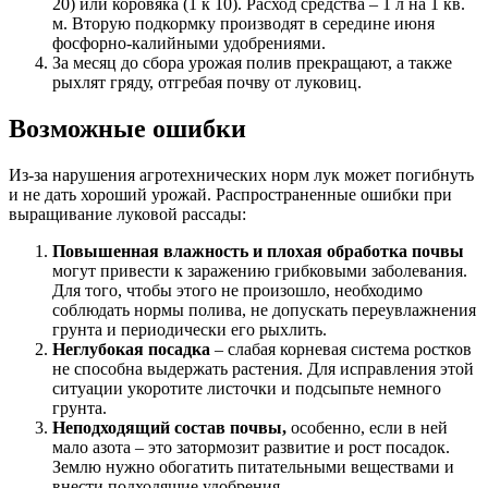
20) или коровяка (1 к 10). Расход средства – 1 л на 1 кв.
м. Вторую подкормку производят в середине июня
фосфорно-калийными удобрениями.
За месяц до сбора урожая полив прекращают, а также
рыхлят гряду, отгребая почву от луковиц.
Возможные ошибки
Из-за нарушения агротехнических норм лук может погибнуть
и не дать хороший урожай. Распространенные ошибки при
выращивание луковой рассады:
Повышенная влажность и плохая обработка почвы
могут привести к заражению грибковыми заболевания.
Для того, чтобы этого не произошло, необходимо
соблюдать нормы полива, не допускать переувлажнения
грунта и периодически его рыхлить.
Неглубокая посадка
– слабая корневая система ростков
не способна выдержать растения. Для исправления этой
ситуации укоротите листочки и подсыпьте немного
грунта.
Неподходящий состав почвы,
особенно, если в ней
мало азота – это затормозит развитие и рост посадок.
Землю нужно обогатить питательными веществами и
внести подходящие удобрения.