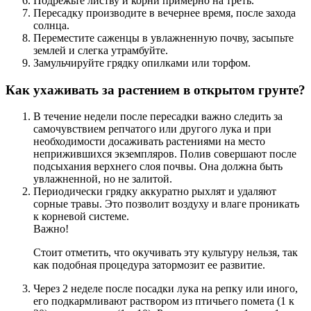
Подрежьте листву и корни примерно на треть.
Пересадку производите в вечернее время, после захода
солнца.
Переместите саженцы в увлажненную почву, засыпьте
землей и слегка утрамбуйте.
Замульчируйте грядку опилками или торфом.
Как ухаживать за растением в открытом грунте?
В течение недели после пересадки важно следить за
самочувствием репчатого или другого лука и при
необходимости досаживать растениями на место
неприжившихся экземпляров. Полив совершают после
подсыхания верхнего слоя почвы. Она должна быть
увлажненной, но не залитой.
Периодически грядку аккуратно рыхлят и удаляют
сорные травы. Это позволит воздуху и влаге проникать
к корневой системе.
Важно!
Стоит отметить, что окучивать эту культуру нельзя, так
как подобная процедура затормозит ее развитие.
Через 2 неделе после посадки лука на репку или иного,
его подкармливают раствором из птичьего помета (1 к