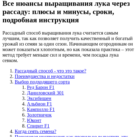
Все нюансы выращивания лука через
рассаду: плюсы и минусы, сроки,
подробная инструкция
Рассадный способ выращивания лука считается самым
лучшим, так как позволяет получить качественный и богатый
урожай из семян за один сезон. Начинающим огородникам он
может показаться хлопотным, но как показала практика – этот
метод требует меньше сил и времени, чем посадка лука
севком.
Рассадный способ - что это такое?
Преимущества и недостатки
Выбор подходящего сорта
Ред Барон F1
Даниловский 301
Эксибишен
Альбион F1
Кампилло F1
Золотничок
Юконт
Спирит F1
Когда сеять семена?
Пошаговая инструкция: как правильно вырастить эту