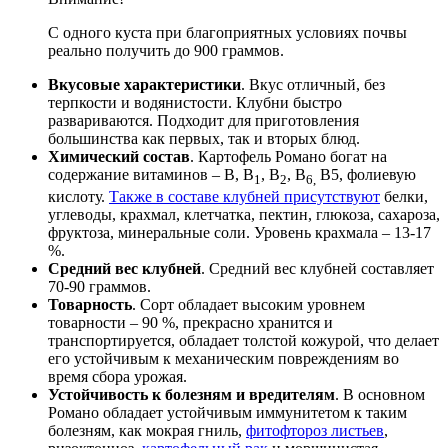
С одного куста при благоприятных условиях почвы
реально получить до 900 граммов.
Вкусовые характеристики
. Вкус отличный, без
терпкости и водянистости. Клубни быстро
развариваются. Подходит для приготовления
большинства как первых, так и вторых блюд.
Химический состав
. Картофель Романо богат на
содержание витаминов – В, В
, В
, В
В5, фолиевую
1
2
6,
кислоту.
Также в составе клубней присутствуют
белки,
углеводы, крахмал, клетчатка, пектин, глюкоза, сахароза,
фруктоза, минеральные соли. Уровень крахмала – 13-17
%.
Средний вес клубней
. Средний вес клубней составляет
70-90 граммов.
Товарность
. Сорт обладает высоким уровнем
товарности – 90 %, прекрасно хранится и
транспортируется, обладает толстой кожурой, что делает
его устойчивым к механическим повреждениям во
время сбора урожая.
Устойчивость к болезням и вредителям
. В основном
Романо обладает устойчивым иммунитетом к таким
болезням, как мокрая гниль,
фитофтороз листьев
,