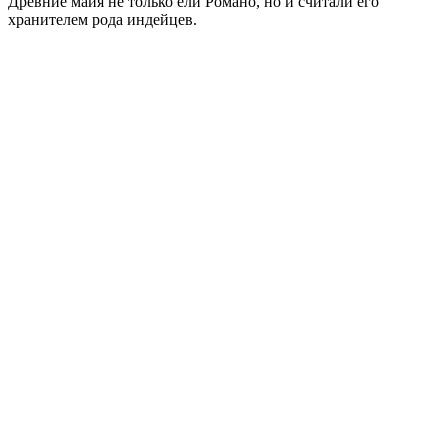
Древние майя не только ели Романо, но и считали его
хранителем рода индейцев.