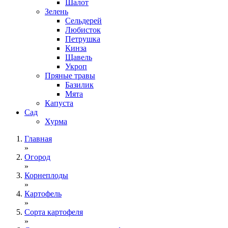
Шалот
Зелень
Сельдерей
Любисток
Петрушка
Кинза
Щавель
Укроп
Пряные травы
Базилик
Мята
Капуста
Сад
Хурма
Главная
»
Огород
»
Корнеплоды
»
Картофель
»
Сорта картофеля
»