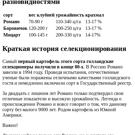
разновидностями
сорт
вес клубней
урожайность
крахмал
Романо
70-90 г
110-340 ц/га
13-17 %
Боровичок
120-200 г
200-250 ц/га
13-17 %
Моцарт
100-145 г
200-330 ц/га
14-17%
Краткая история селекционирования
Самый
первый картофель этого сорта голландские
селекционеры получили в конце 80-х
. В Россию Романо
завезли в 1994 году. Проведя испытания, отечественные
ученые были поражены отличными качествами голландского
гостя и немедленно включили сорт в Государственный реестр.
За двадцать с лишним лет Романо только подтвердил свои
отличные показатели и высокую урожайность. Легенда о
происхождении Романо и вовсе говорит о том, что данному
сорту без малого 9000 лет. Родом картофель из Южной
Америки.
Важно!