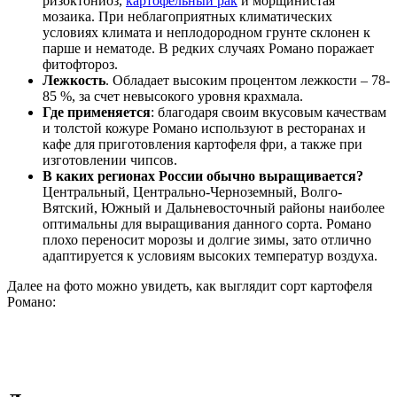
ризоктониоз,
картофельный рак
и морщинистая
мозаика. При неблагоприятных климатических
условиях климата и неплодородном грунте склонен к
парше и нематоде. В редких случаях Романо поражает
фитофтороз.
Лежкость
. Обладает высоким процентом лежкости – 78-
85 %, за счет невысокого уровня крахмала.
Где применяется
: благодаря своим вкусовым качествам
и толстой кожуре Романо используют в ресторанах и
кафе для приготовления картофеля фри, а также при
изготовлении чипсов.
В каких регионах России обычно выращивается?
Центральный, Центрально-Черноземный, Волго-
Вятский, Южный и Дальневосточный районы наиболее
оптимальны для выращивания данного сорта. Романо
плохо переносит морозы и долгие зимы, зато отлично
адаптируется к условиям высоких температур воздуха.
Далее на фото можно увидеть, как выглядит сорт картофеля
Романо: