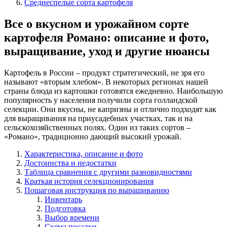
Среднеспелые сорта картофеля
Все о вкусном и урожайном сорте
картофеля Романо: описание и фото,
выращивание, уход и другие нюансы
Картофель в России – продукт стратегический, не зря его
называют «вторым хлебом». В некоторых регионах нашей
страны блюда из картошки готовятся ежедневно. Наибольшую
популярность у населения получили сорта голландской
селекции. Они вкусны, не капризны и отлично подходят как
для выращивания на приусадебных участках, так и на
сельскохозяйственных полях. Один из таких сортов –
«Романо», традиционно дающий высокий урожай.
Характеристика, описание и фото
Достоинства и недостатки
Таблица сравнения с другими разновидностями
Краткая история селекционирования
Пошаговая инструкция по выращиванию
Инвентарь
Подготовка
Выбор времени
Схема посадки