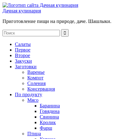
Дачная кулинария
Приготовление пищи на природе, даче. Шашлыки.
Салаты
Первое
Второе
Закуски
Заготовки
Варенье
Компот
Соления
Консервация
По продукту
Мясо
Баранина
Говядина
Свинина
Кролик
Фарш
Птица