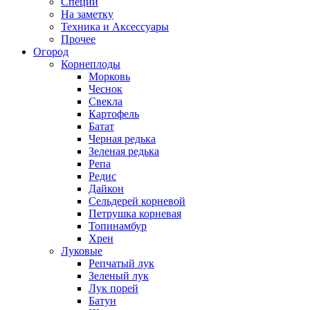
Специи
На заметку
Техника и Аксессуары
Прочее
Огород
Корнеплоды
Морковь
Чеснок
Свекла
Картофель
Батат
Черная редька
Зеленая редька
Репа
Редис
Дайкон
Сельдерей корневой
Петрушка корневая
Топинамбур
Хрен
Луковые
Репчатый лук
Зеленый лук
Лук порей
Батун