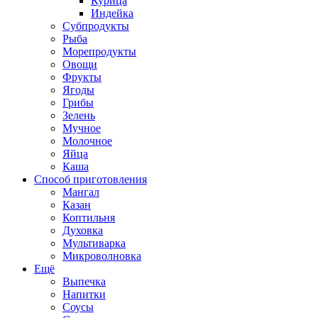
Курица
Индейка
Субпродукты
Рыба
Морепродукты
Овощи
Фрукты
Ягоды
Грибы
Зелень
Мучное
Молочное
Яйца
Каша
Способ приготовления
Мангал
Казан
Коптильня
Духовка
Мультиварка
Микроволновка
Ещё
Выпечка
Напитки
Соусы