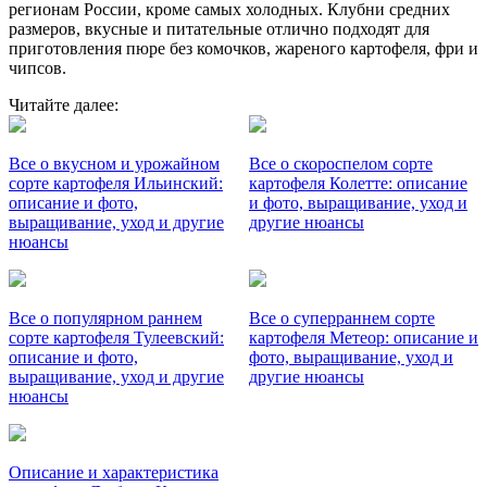
регионам России, кроме самых холодных. Клубни средних
размеров, вкусные и питательные отлично подходят для
приготовления пюре без комочков, жареного картофеля, фри и
чипсов.
Читайте далее:
Все о вкусном и урожайном
Все о скороспелом сорте
сорте картофеля Ильинский:
картофеля Колетте: описание
описание и фото,
и фото, выращивание, уход и
выращивание, уход и другие
другие нюансы
нюансы
Все о популярном раннем
Все о суперраннем сорте
сорте картофеля Тулеевский:
картофеля Метеор: описание и
описание и фото,
фото, выращивание, уход и
выращивание, уход и другие
другие нюансы
нюансы
Описание и характеристика