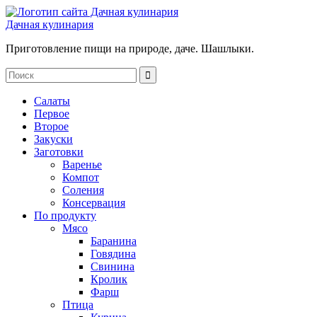
Дачная кулинария
Приготовление пищи на природе, даче. Шашлыки.
Салаты
Первое
Второе
Закуски
Заготовки
Варенье
Компот
Соления
Консервация
По продукту
Мясо
Баранина
Говядина
Свинина
Кролик
Фарш
Птица