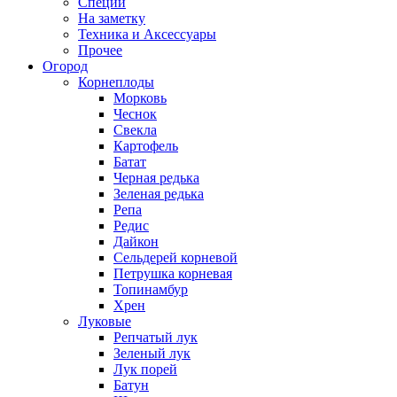
Специи
На заметку
Техника и Аксессуары
Прочее
Огород
Корнеплоды
Морковь
Чеснок
Свекла
Картофель
Батат
Черная редька
Зеленая редька
Репа
Редис
Дайкон
Сельдерей корневой
Петрушка корневая
Топинамбур
Хрен
Луковые
Репчатый лук
Зеленый лук
Лук порей
Батун