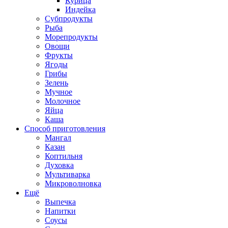
Курица
Индейка
Субпродукты
Рыба
Морепродукты
Овощи
Фрукты
Ягоды
Грибы
Зелень
Мучное
Молочное
Яйца
Каша
Способ приготовления
Мангал
Казан
Коптильня
Духовка
Мультиварка
Микроволновка
Ещё
Выпечка
Напитки
Соусы