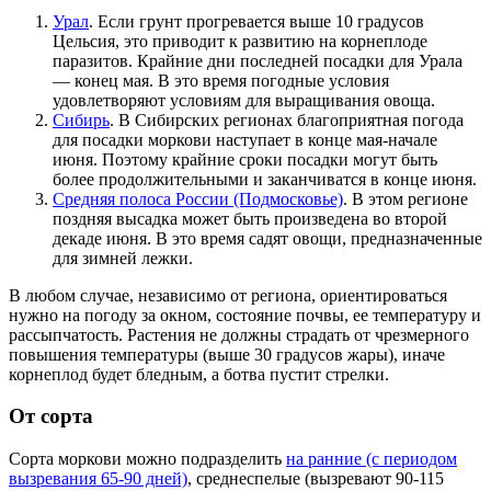
Урал
. Если грунт прогревается выше 10 градусов
Цельсия, это приводит к развитию на корнеплоде
паразитов. Крайние дни последней посадки для Урала
— конец мая. В это время погодные условия
удовлетворяют условиям для выращивания овоща.
Сибирь
. В Сибирских регионах благоприятная погода
для посадки моркови наступает в конце мая-начале
июня. Поэтому крайние сроки посадки могут быть
более продолжительными и заканчиватся в конце июня.
Средняя полоса России (Подмосковье)
. В этом регионе
поздняя высадка может быть произведена во второй
декаде июня. В это время садят овощи, предназначенные
для зимней лежки.
В любом случае, независимо от региона, ориентироваться
нужно на погоду за окном, состояние почвы, ее температуру и
рассыпчатость. Растения не должны страдать от чрезмерного
повышения температуры (выше 30 градусов жары), иначе
корнеплод будет бледным, а ботва пустит стрелки.
От сорта
Сорта моркови можно подразделить
на ранние (с периодом
вызревания 65-90 дней)
, среднеспелые (вызревают 90-115