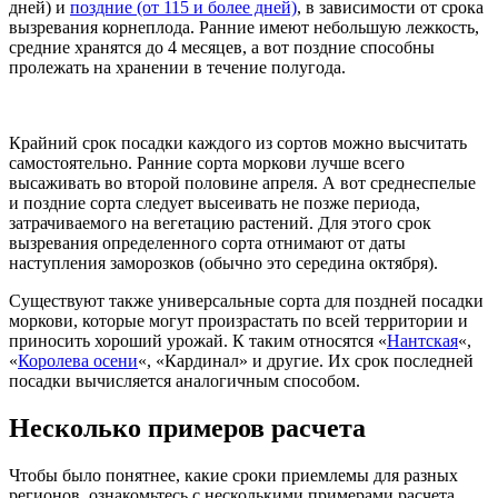
дней) и
поздние (от 115 и более дней)
, в зависимости от срока
вызревания корнеплода. Ранние имеют небольшую лежкость,
средние хранятся до 4 месяцев, а вот поздние способны
пролежать на хранении в течение полугода.
Крайний срок посадки каждого из сортов можно высчитать
самостоятельно. Ранние сорта моркови лучше всего
высаживать во второй половине апреля. А вот среднеспелые
и поздние сорта следует высеивать не позже периода,
затрачиваемого на вегетацию растений. Для этого срок
вызревания определенного сорта отнимают от даты
наступления заморозков (обычно это середина октября).
Существуют также универсальные сорта для поздней посадки
моркови, которые могут произрастать по всей территории и
приносить хороший урожай. К таким относятся «
Нантская
«,
«
Королева осени
«, «Кардинал» и другие. Их срок последней
посадки вычисляется аналогичным способом.
Несколько примеров расчета
Чтобы было понятнее, какие сроки приемлемы для разных
регионов, ознакомьтесь с несколькими примерами расчета