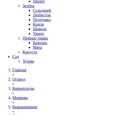
Шалот
Зелень
Сельдерей
Любисток
Петрушка
Кинза
Щавель
Укроп
Пряные травы
Базилик
Мята
Капуста
Сад
Хурма
Главная
»
Огород
»
Корнеплоды
»
Морковь
»
Выращивание
»