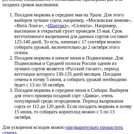
поздних сроков высевания:
Посадим морковь в середине мая на Урале. Для этого
выберем лучшие сорта, например, «Московская зимняя»,
«Вита Лонга», «
Шантанэ
«, «Селекта». Например,
высевание в открытый грунт проведем 15 мая. Срок
вегетативного вызревания для данных сортов составит
125-140 дней. То есть, начиная с 17 сентября можно
собирать урожай, включительно до 2 октября этого
сезона.
Посадим морковь в начале июня в Подмосковье. Для
Подмосковья и Средней полосы России одним из
лучших сортов является «Русский гигант», период
вегетации которого 130-135 дней месяцев. Посадим
семена в почву 5 июня, а собирать урожай необходимо
будет с 13 по 18 октября.
Посадим морковь в середине июня в Сибири. Выберем
для этого примера поздний сорт «Даяна», очень
популярный среди огородников. Период вызревания
сорта от 112 до 120 дней. Если посадить морковь в почву
15 июня, то собирать корнеплод можно с 5 по 13
октября.
Для ускорения всходов можно
предварительно прорастить
семена
.