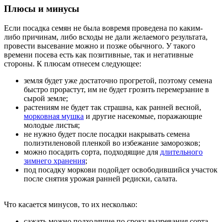
Плюсы и минусы
Если посадка семян не была вовремя проведена по каким-
либо причинам, либо всходы не дали желаемого результата,
провести высевание можно и позже обычного. У такого
времени посева есть как позитивные, так и негативные
стороны. К плюсам отнесем следующее:
земля будет уже достаточно прогретой, поэтому семена
быстро прорастут, им не будет грозить перемерзание в
сырой земле;
растениям не будет так страшна, как ранней весной,
морковная мушка
и другие насекомые, поражающие
молодые листья;
не нужно будет после посадки накрывать семена
полиэтиленовой пленкой во избежание заморозков;
можно посадить сорта, подходящие для
длительного
зимнего хранения
;
под посадку моркови подойдет освободившийся участок
после снятия урожая ранней редиски, салата.
Что касается минусов, то их несколько:
сажать можно подходящие по сроку вызревания сорта —