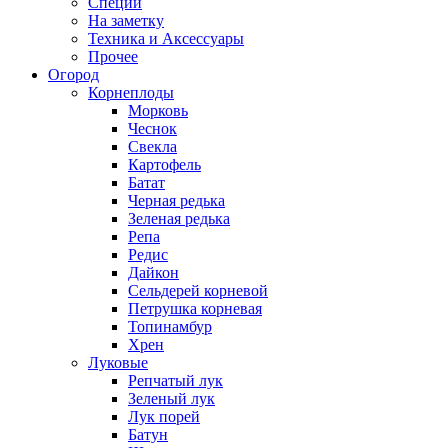
Специи
На заметку
Техника и Аксессуары
Прочее
Огород
Корнеплоды
Морковь
Чеснок
Свекла
Картофель
Батат
Черная редька
Зеленая редька
Репа
Редис
Дайкон
Сельдерей корневой
Петрушка корневая
Топинамбур
Хрен
Луковые
Репчатый лук
Зеленый лук
Лук порей
Батун