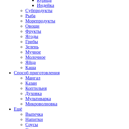
Курица
Индейка
Субпродукты
Рыба
Морепродукты
Овощи
Фрукты
Ягоды
Грибы
Зелень
Мучное
Молочное
Яйца
Каша
Способ приготовления
Мангал
Казан
Коптильня
Духовка
Мультиварка
Микроволновка
Ещё
Выпечка
Напитки
Соусы