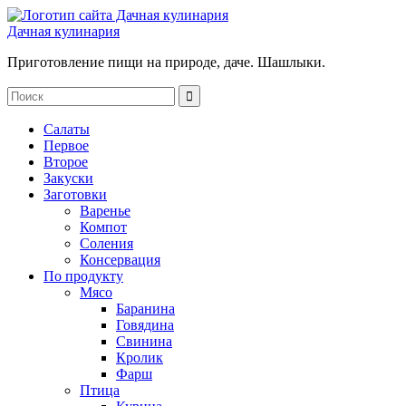
Дачная кулинария
Приготовление пищи на природе, даче. Шашлыки.
Салаты
Первое
Второе
Закуски
Заготовки
Варенье
Компот
Соления
Консервация
По продукту
Мясо
Баранина
Говядина
Свинина
Кролик
Фарш
Птица