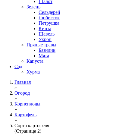
Шалот
Зелень
Сельдерей
Любисток
Петрушка
Кинза
Щавель
Укроп
Пряные травы
Базилик
Мята
Капуста
Сад
Хурма
Главная
»
Огород
»
Корнеплоды
»
Картофель
»
Сорта картофеля
(Страница 2)