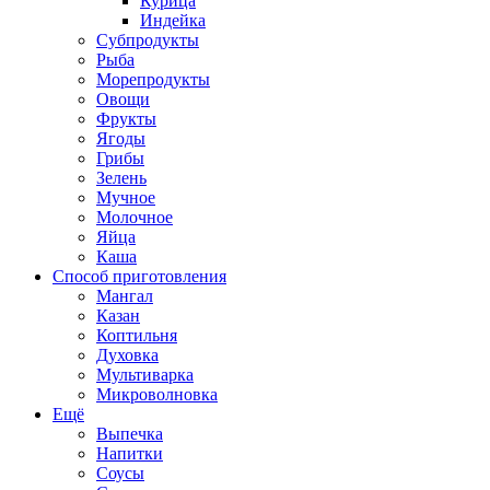
Курица
Индейка
Субпродукты
Рыба
Морепродукты
Овощи
Фрукты
Ягоды
Грибы
Зелень
Мучное
Молочное
Яйца
Каша
Способ приготовления
Мангал
Казан
Коптильня
Духовка
Мультиварка
Микроволновка
Ещё
Выпечка
Напитки
Соусы