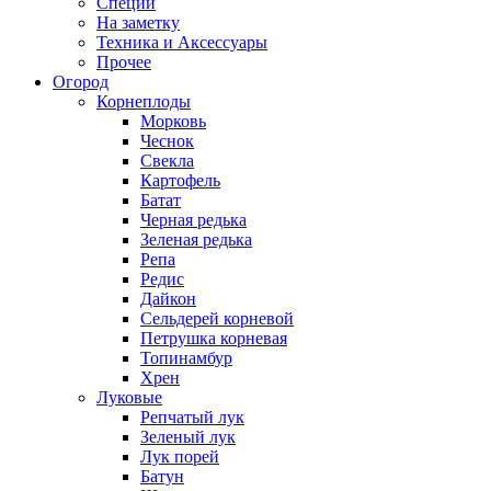
Специи
На заметку
Техника и Аксессуары
Прочее
Огород
Корнеплоды
Морковь
Чеснок
Свекла
Картофель
Батат
Черная редька
Зеленая редька
Репа
Редис
Дайкон
Сельдерей корневой
Петрушка корневая
Топинамбур
Хрен
Луковые
Репчатый лук
Зеленый лук
Лук порей
Батун