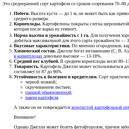
Это среднеранний сорт картофеля со сроком созревания 70–80
Побеги.
Высота куста — до 1 м, он может быть как прям
среднего размера.
Корнеплоды.
Картофелины покрыты слегка шероховатой к
которая после варки не темнеет.
Норма высева и урожайность с 1 га.
Для получения хор
добиться максимальной для этого сорта урожайности — 33
Вкусовые характеристики.
По мнению огородников, кар
Химический состав.
Джелли богат витаминами (С, В, А),
в корнеплодах
довольно высокое — 13-18%.
Средний вес клубней.
В среднем корнеплоды весят 80–13
Товарность.
Картофель Джелли может использоваться для
составляет от 87 до 96%.
Устойчивость к болезням и вредителям.
Сорт практиче
черной ножкой;
скручиванием листьев;
паршой обыкновенной
;
раком картофеля
.
А также он не повреждается
золотистой картофельной не
Внимание!
Однако Джелли может болеть фитофторозом, причем заболе