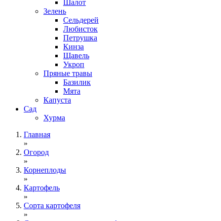
Шалот
Зелень
Сельдерей
Любисток
Петрушка
Кинза
Щавель
Укроп
Пряные травы
Базилик
Мята
Капуста
Сад
Хурма
Главная
»
Огород
»
Корнеплоды
»
Картофель
»
Сорта картофеля
»