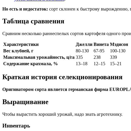
Но есть и недостаток:
сорт склонен к быстрому вырождению, по
Таблица сравнения
Сравним несколько раннеспелых сортов картофеля одного прои
Характеристики
Джелли
Винета
Мэдисон
Вес клубней, г
80-130
67-95
100-130
Максимальная урожайность, ц/га
335
238
339
Содержание крахмала, %
13–18
12–15
15–21
Краткая история селекционирования
Оригинатором сорта является германская фирма EUR
Выращивание
Чтобы вырастить хороший урожай, надо знать агротехнику.
Инвентарь