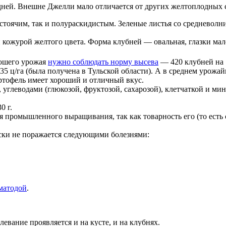
 дней. Внешне Джелли мало отличается от других желтоплодных 
остоячим, так и полураскидистым. Зеленые листья со средневол
ожурой желтого цвета. Форма клубней — овальная, глазки мале
ошего урожая
нужно соблюдать норму высева
— 420 клубней на 1
5 ц/га (была получена в Тульской области). А в среднем урожай
тофель имеет хороший и отличный вкус.
 углеводами (глюкозой, фруктозой, сахарозой), клетчаткой и м
0 г.
 промышленного выращивания, так как товарность его (то есть 
ски не поражается следующими болезнями:
матодой
.
вание проявляется и на кусте, и на клубнях.