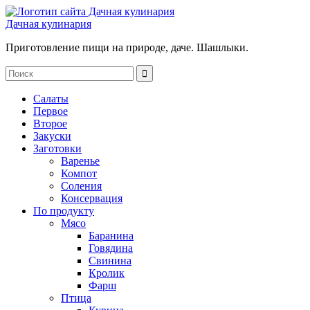
Дачная кулинария
Приготовление пищи на природе, даче. Шашлыки.
Салаты
Первое
Второе
Закуски
Заготовки
Варенье
Компот
Соления
Консервация
По продукту
Мясо
Баранина
Говядина
Свинина
Кролик
Фарш
Птица