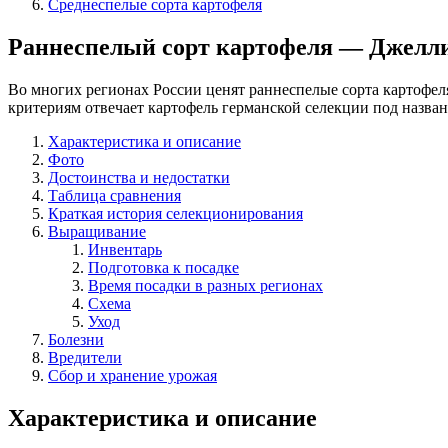
Среднеспелые сорта картофеля
Раннеспелый сорт картофеля — Джелл
Во многих регионах России ценят раннеспелые сорта картофел
критериям отвечает картофель германской селекции под назва
Характеристика и описание
Фото
Достоинства и недостатки
Таблица сравнения
Краткая история селекционирования
Выращивание
Инвентарь
Подготовка к посадке
Время посадки в разных регионах
Схема
Уход
Болезни
Вредители
Сбор и хранение урожая
Характеристика и описание