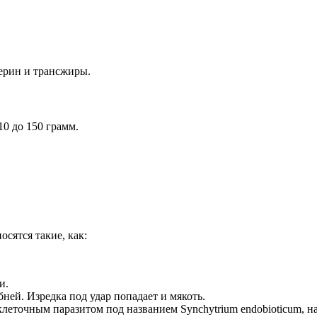
терин и трансжиры.
10 до 150 грамм.
осятся такие, как:
и.
ей. Изредка под удар попадает и мякоть.
клеточным паразитом под названием Synchytrium endobioticum, н