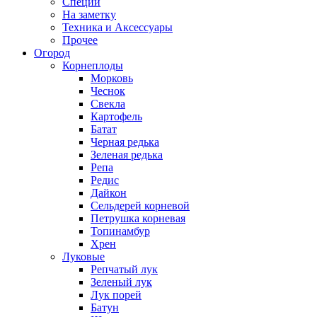
Специи
На заметку
Техника и Аксессуары
Прочее
Огород
Корнеплоды
Морковь
Чеснок
Свекла
Картофель
Батат
Черная редька
Зеленая редька
Репа
Редис
Дайкон
Сельдерей корневой
Петрушка корневая
Топинамбур
Хрен
Луковые
Репчатый лук
Зеленый лук
Лук порей
Батун