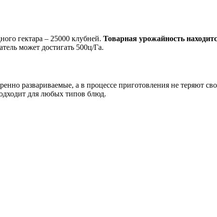
дного гектара – 25000 клубней.
Товарная урожайность находится
затель может достигать 500ц/Га.
нно развариваемые, а в процессе приготовления не теряют свое
подходит для любых типов блюд.