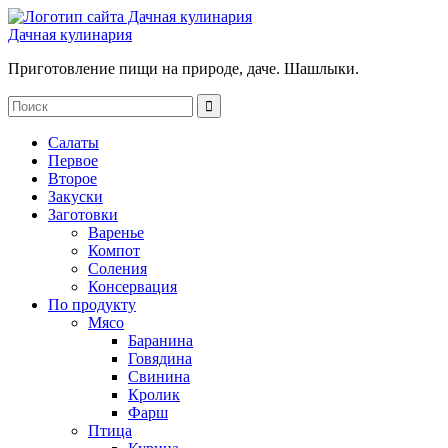
Дачная кулинария
Приготовление пищи на природе, даче. Шашлыки.
Салаты
Первое
Второе
Закуски
Заготовки
Варенье
Компот
Соления
Консервация
По продукту
Мясо
Баранина
Говядина
Свинина
Кролик
Фарш
Птица