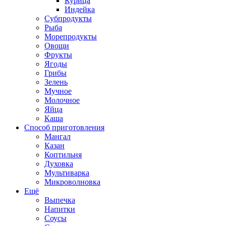
Курица
Индейка
Субпродукты
Рыба
Морепродукты
Овощи
Фрукты
Ягоды
Грибы
Зелень
Мучное
Молочное
Яйца
Каша
Способ приготовления
Мангал
Казан
Коптильня
Духовка
Мультиварка
Микроволновка
Ещё
Выпечка
Напитки
Соусы