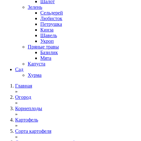
Шалот
Зелень
Сельдерей
Любисток
Петрушка
Кинза
Щавель
Укроп
Пряные травы
Базилик
Мята
Капуста
Сад
Хурма
Главная
»
Огород
»
Корнеплоды
»
Картофель
»
Сорта картофеля
»