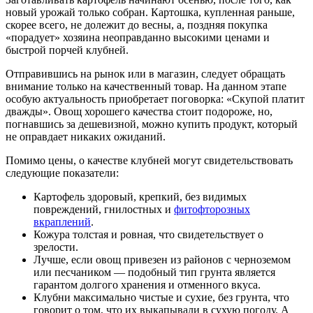
новый урожай только собран. Картошка, купленная раньше,
скорее всего, не долежит до весны, а, поздняя покупка
«порадует» хозяина неоправданно высокими ценами и
быстрой порчей клубней.
Отправившись на рынок или в магазин, следует обращать
внимание только на качественный товар. На данном этапе
особую актуальность приобретает поговорка: «Скупой платит
дважды». Овощ хорошего качества стоит подороже, но,
погнавшись за дешевизной, можно купить продукт, который
не оправдает никаких ожиданий.
Помимо цены, о качестве клубней могут свидетельствовать
следующие показатели:
Картофель здоровый, крепкий, без видимых
повреждений, гнилостных и
фитофторозных
вкраплений
.
Кожура толстая и ровная, что свидетельствует о
зрелости.
Лучше, если овощ привезен из районов с черноземом
или песчаником — подобный тип грунта является
гарантом долгого хранения и отменного вкуса.
Клубни максимально чистые и сухие, без грунта, что
говорит о том, что их выкапывали в сухую погоду. А