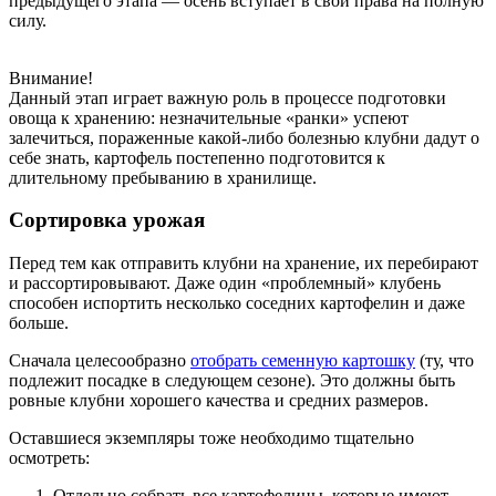
предыдущего этапа — осень вступает в свои права на полную
силу.
Внимание!
Данный этап играет важную роль в процессе подготовки
овоща к хранению: незначительные «ранки» успеют
залечиться, пораженные какой-либо болезнью клубни дадут о
себе знать, картофель постепенно подготовится к
длительному пребыванию в хранилище.
Сортировка урожая
Перед тем как отправить клубни на хранение, их перебирают
и рассортировывают. Даже один «проблемный» клубень
способен испортить несколько соседних картофелин и даже
больше.
Сначала целесообразно
отобрать семенную картошку
(ту, что
подлежит посадке в следующем сезоне). Это должны быть
ровные клубни хорошего качества и средних размеров.
Оставшиеся экземпляры тоже необходимо тщательно
осмотреть:
Отдельно собрать все картофелины, которые имеют