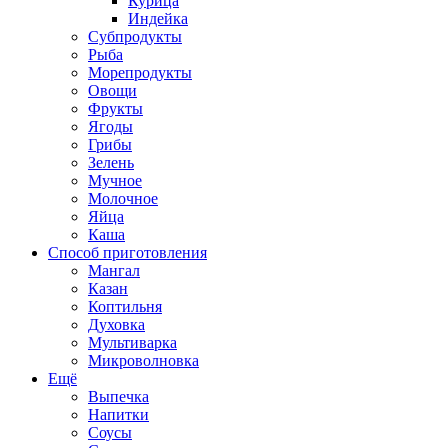
Курица
Индейка
Субпродукты
Рыба
Морепродукты
Овощи
Фрукты
Ягоды
Грибы
Зелень
Мучное
Молочное
Яйца
Каша
Способ приготовления
Мангал
Казан
Коптильня
Духовка
Мультиварка
Микроволновка
Ещё
Выпечка
Напитки
Соусы