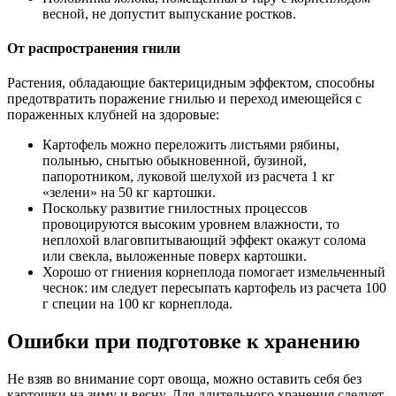
весной, не допустит выпускание ростков.
От распространения гнили
Растения, обладающие бактерицидным эффектом, способны
предотвратить поражение гнилью и переход имеющейся с
пораженных клубней на здоровые:
Картофель можно переложить листьями рябины,
полынью, снытью обыкновенной, бузиной,
папоротником, луковой шелухой из расчета 1 кг
«зелени» на 50 кг картошки.
Поскольку развитие гнилостных процессов
провоцируются высоким уровнем влажности, то
неплохой влаговпитывающий эффект окажут солома
или свекла, выложенные поверх картошки.
Хорошо от гниения корнеплода помогает измельченный
чеснок: им следует пересыпать картофель из расчета 100
г специи на 100 кг корнеплода.
Ошибки при подготовке к хранению
Не взяв во внимание сорт овоща, можно оставить себя без
картошки на зиму и весну. Для длительного хранения следует