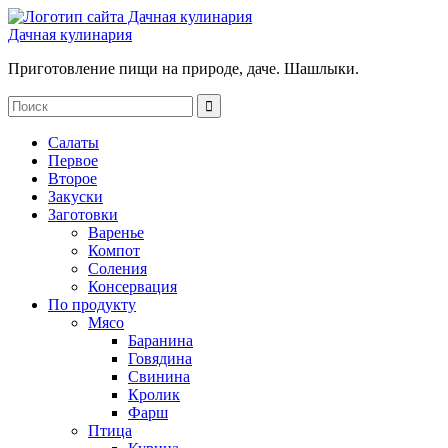
Дачная кулинария
Приготовление пищи на природе, даче. Шашлыки.
Салаты
Первое
Второе
Закуски
Заготовки
Варенье
Компот
Соления
Консервация
По продукту
Мясо
Баранина
Говядина
Свинина
Кролик
Фарш
Птица