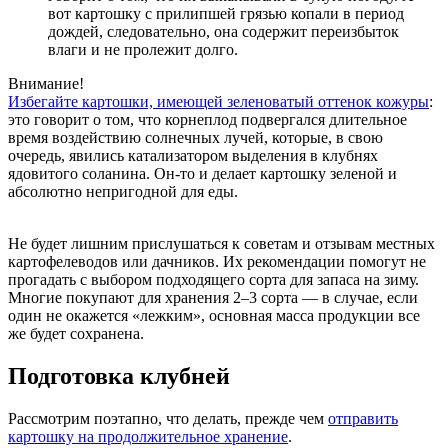
вот картошку с прилипшей грязью копали в период
дождей, следовательно, она содержит переизбыток
влаги и не пролежит долго.
Внимание!
Избегайте картошки, имеющей зеленоватый оттенок кожуры
:
это говорит о том, что корнеплод подвергался длительное
время воздействию солнечных лучей, которые, в свою
очередь, явились катализатором выделения в клубнях
ядовитого соланина. Он-то и делает картошку зеленой и
абсолютно непригодной для еды.
Не будет лишним прислушаться к советам и отзывам местных
картофелеводов или дачников. Их рекомендации помогут не
прогадать с выбором подходящего сорта для запаса на зиму.
Многие покупают для хранения 2–3 сорта — в случае, если
один не окажется «лежким», основная масса продукции все
же будет сохранена.
Подготовка клубней
Рассмотрим поэтапно, что делать, прежде чем
отправить
картошку на продолжительное хранение
.