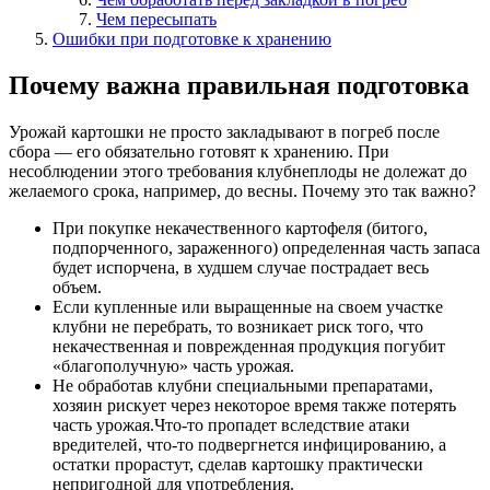
Чем пересыпать
Ошибки при подготовке к хранению
Почему важна правильная подготовка
Урожай картошки не просто закладывают в погреб после
сбора — его обязательно готовят к хранению. При
несоблюдении этого требования клубнеплоды не долежат до
желаемого срока, например, до весны. Почему это так важно?
При покупке некачественного картофеля (битого,
подпорченного, зараженного) определенная часть запаса
будет испорчена, в худшем случае пострадает весь
объем.
Если купленные или выращенные на своем участке
клубни не перебрать, то возникает риск того, что
некачественная и поврежденная продукция погубит
«благополучную» часть урожая.
Не обработав клубни специальными препаратами,
хозяин рискует через некоторое время также потерять
часть урожая.Что-то пропадет вследствие атаки
вредителей, что-то подвергнется инфицированию, а
остатки прорастут, сделав картошку практически
непригодной для употребления.