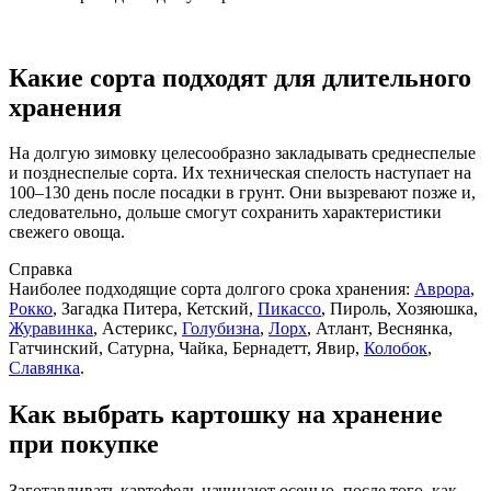
Какие сорта подходят для длительного
хранения
На долгую зимовку целесообразно закладывать среднеспелые
и позднеспелые сорта. Их техническая спелость наступает на
100–130 день после посадки в грунт. Они вызревают позже и,
следовательно, дольше смогут сохранить характеристики
свежего овоща.
Справка
Наиболее подходящие сорта долгого срока хранения:
Аврора
,
Рокко
, Загадка Питера, Кетский,
Пикассо
, Пироль, Хозяюшка,
Журавинка
, Астерикс,
Голубизна
,
Лорх
, Атлант, Веснянка,
Гатчинский, Сатурна, Чайка, Бернадетт, Явир,
Колобок
,
Славянка
.
Как выбрать картошку на хранение
при покупке
Заготавливать картофель начинают осенью, после того, как