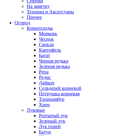
Специи
На заметку
Техника и Аксессуары
Прочее
Огород
Корнеплоды
Морковь
Чеснок
Свекла
Картофель
Батат
Черная редька
Зеленая редька
Репа
Редис
Дайкон
Сельдерей корневой
Петрушка корневая
Топинамбур
Хрен
Луковые
Репчатый лук
Зеленый лук
Лук порей
Батун