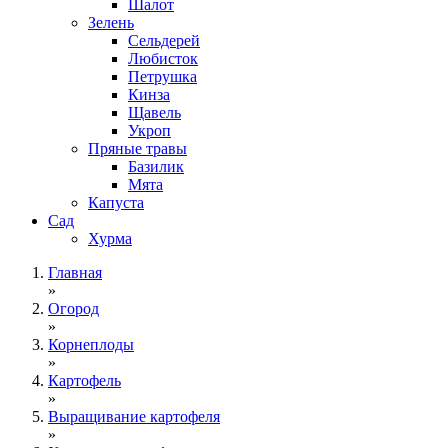
Шалот
Зелень
Сельдерей
Любисток
Петрушка
Кинза
Щавель
Укроп
Пряные травы
Базилик
Мята
Капуста
Сад
Хурма
Главная
»
Огород
»
Корнеплоды
»
Картофель
»
Выращивание картофеля
»