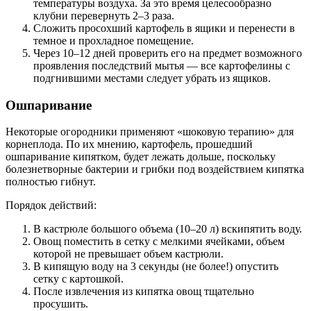
температуры воздуха. За это время целесообразно
клубни перевернуть 2–3 раза.
Сложить просохший картофель в ящики и перенести в
темное и прохладное помещение.
Через 10–12 дней проверить его на предмет возможного
проявления последствий мытья — все картофелины с
подгнившими местами следует убрать из ящиков.
Ошпаривание
Некоторые огородники применяют «шоковую терапию» для
корнеплода. По их мнению, картофель, прошедший
ошпаривание кипятком, будет лежать дольше, поскольку
болезнетворные бактерии и грибки под воздействием кипятка
полностью гибнут.
Порядок действий:
В кастрюле большого объема (10–20 л) вскипятить воду.
Овощ поместить в сетку с мелкими ячейками, объем
которой не превышает объем кастрюли.
В кипящую воду на 3 секунды (не более!) опустить
сетку с картошкой.
После извлечения из кипятка овощ тщательно
просушить.